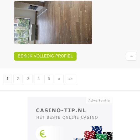
BEKIJK VOLLEDIG PROFIEL
1
2
3
4
5
»
»»