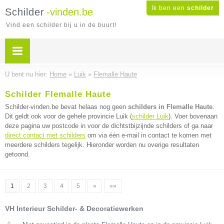
Ik ben een
schilder
Schilder
-vinden.be
Vind een schilder bij u in de buurt!
U bent nu hier:
Home
»
Luik
»
Flemalle Haute
Schilder Flemalle Haute
Schilder-vinden.be bevat helaas nog geen
schilders in Flemalle Haute
.
Dit geldt ook voor de gehele provincie Luik (
schilder Luik
). Voer bovenaan
deze pagina uw postcode in voor de dichtstbijzijnde schilders of ga naar
direct contact met schilders
om via één e-mail in contact te komen met
meerdere schilders tegelijk. Hieronder worden nu overige resultaten
getoond.
1
2
3
4
5
»
»»
VH Interieur Schilder- & Decoratiewerken