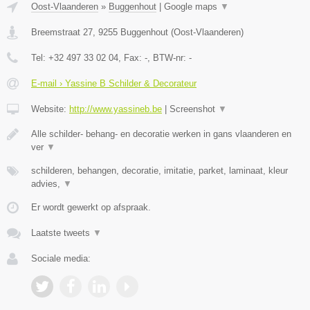
Oost-Vlaanderen
»
Buggenhout
|
Google maps
▼
Breemstraat 27
,
9255
Buggenhout
(
Oost-Vlaanderen
)
Tel:
+32 497 33 02 04
, Fax:
-
, BTW-nr:
-
E-mail › Yassine B Schilder & Decorateur
Website:
http://www.yassineb.be
|
Screenshot
▼
Alle schilder- behang- en decoratie werken in gans vlaanderen en
ver
▼
schilderen, behangen, decoratie, imitatie, parket, laminaat, kleur
advies,
▼
Er wordt gewerkt op afspraak.
Laatste tweets
▼
Sociale media: