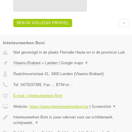
BEKIJK VOLLEDIG PROFIEL
Interieurwerken Boni
Niet gevestigd in de plaats Flemalle Haute en in de provincie Luik.
Vlaams-Brabant
»
Landen
|
Google maps
▼
Raatshovenstraat 41
,
3400
Landen
(
Vlaams-Brabant
)
Tel:
0479337389
, Fax:
-
, BTW-nr:
-
E-mail › Interieurwerken Boni
Website:
https://www.interieurwerkenboni.be
|
Screenshot
▼
Interieurwerken Boni is jouw vakman voor uw schilderwerk,
schrijnwerk,
▼