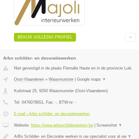
BEKIJK VOLLEDIG PROFIEL
Arbo schilder- en decoratiewerken
Niet gevestigd in de plaats Flemalle Haute en in de provincie Luik.
Oost-Vlaanderen
»
Waasmunster
|
Google maps
▼
Kuilstraat 25
,
9250
Waasmunster
(
Oost-Vlaanderen
)
Tel:
0476078651
, Fax:
-
, BTW-nr:
-
E-mail › Arbo schilder- en decoratiewerken
Website:
https://www.arboschilderwerken.be
|
Screenshot
▼
ArBo Schilder- en Decoratie werken is uw specialist voor al uw
▼