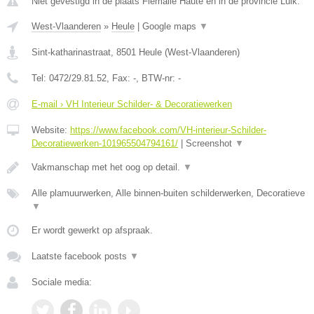
Niet gevestigd in de plaats Flemalle Haute en in de provincie Luik.
West-Vlaanderen
»
Heule
|
Google maps
▼
Sint-katharinastraat
,
8501
Heule
(
West-Vlaanderen
)
Tel:
0472/29.81.52
, Fax:
-
, BTW-nr:
-
E-mail › VH Interieur Schilder- & Decoratiewerken
Website:
https://www.facebook.com/VH-interieur-Schilder-
Decoratiewerken-101965504794161/
|
Screenshot
▼
Vakmanschap met het oog op detail.
▼
Alle plamuurwerken, Alle binnen-buiten schilderwerken, Decoratieve
▼
Er wordt gewerkt op afspraak.
Laatste facebook posts
▼
Sociale media: