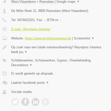
West-Vlaanderen
»
Roeselare
|
Google maps
▼
De Witte Reek 21
,
8800
Roeselare
(
West-Vlaanderen
)
Tel:
0476815201
, Fax:
-
, BTW-nr:
-
E-mail › Reyntjens Interieur
Website:
https://www.reyntjensinterieur.be
|
Screenshot
▼
Op zoek naar een totale interieurafwerking? Reyntjens Interieur
biedt jou
▼
Schilderwerken, Schrijnwerken, Gyproc, Vloerbekleding,
Decoratieve
▼
Er wordt gewerkt op afspraak.
Laatste facebook posts
▼
Sociale media: