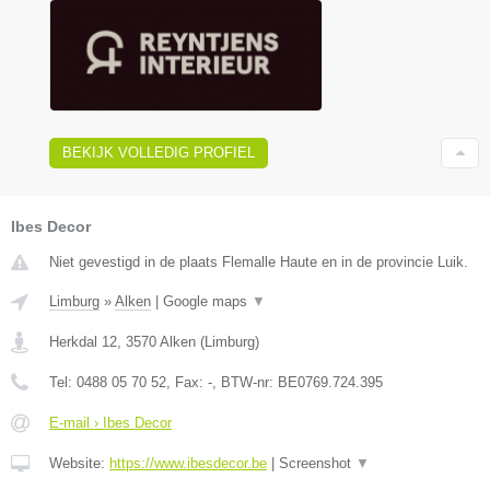
BEKIJK VOLLEDIG PROFIEL
Ibes Decor
Niet gevestigd in de plaats Flemalle Haute en in de provincie Luik.
Limburg
»
Alken
|
Google maps
▼
Herkdal 12
,
3570
Alken
(
Limburg
)
Tel:
0488 05 70 52
, Fax:
-
, BTW-nr:
BE0769.724.395
E-mail › Ibes Decor
Website:
https://www.ibesdecor.be
|
Screenshot
▼