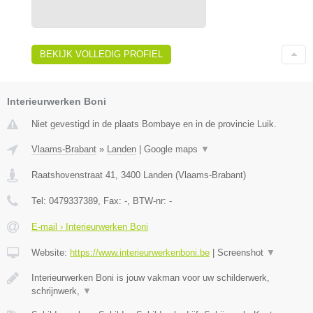
BEKIJK VOLLEDIG PROFIEL
Interieurwerken Boni
Niet gevestigd in de plaats Bombaye en in de provincie Luik.
Vlaams-Brabant
»
Landen
|
Google maps
▼
Raatshovenstraat 41
,
3400
Landen
(
Vlaams-Brabant
)
Tel:
0479337389
, Fax:
-
, BTW-nr:
-
E-mail › Interieurwerken Boni
Website:
https://www.interieurwerkenboni.be
|
Screenshot
▼
Interieurwerken Boni is jouw vakman voor uw schilderwerk,
schrijnwerk,
▼