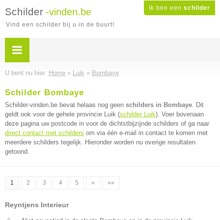
Ik ben een
schilder
Schilder
-vinden.be
Vind een schilder bij u in de buurt!
U bent nu hier:
Home
»
Luik
»
Bombaye
Schilder Bombaye
Schilder-vinden.be bevat helaas nog geen
schilders in Bombaye
. Dit
geldt ook voor de gehele provincie Luik (
schilder Luik
). Voer bovenaan
deze pagina uw postcode in voor de dichtstbijzijnde schilders of ga naar
direct contact met schilders
om via één e-mail in contact te komen met
meerdere schilders tegelijk. Hieronder worden nu overige resultaten
getoond.
1
2
3
4
5
»
»»
Reyntjens Interieur