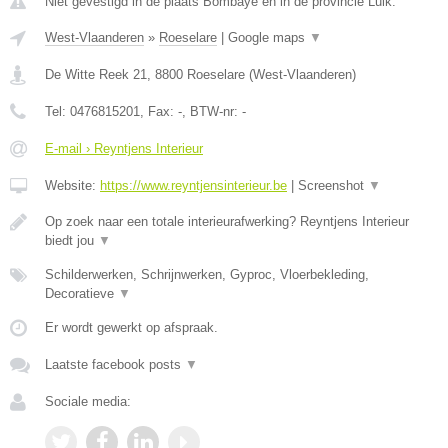
Niet gevestigd in de plaats Bombaye en in de provincie Luik.
West-Vlaanderen
»
Roeselare
|
Google maps
▼
De Witte Reek 21
,
8800
Roeselare
(
West-Vlaanderen
)
Tel:
0476815201
, Fax:
-
, BTW-nr:
-
E-mail › Reyntjens Interieur
Website:
https://www.reyntjensinterieur.be
|
Screenshot
▼
Op zoek naar een totale interieurafwerking? Reyntjens Interieur
biedt jou
▼
Schilderwerken, Schrijnwerken, Gyproc, Vloerbekleding,
Decoratieve
▼
Er wordt gewerkt op afspraak.
Laatste facebook posts
▼
Sociale media: