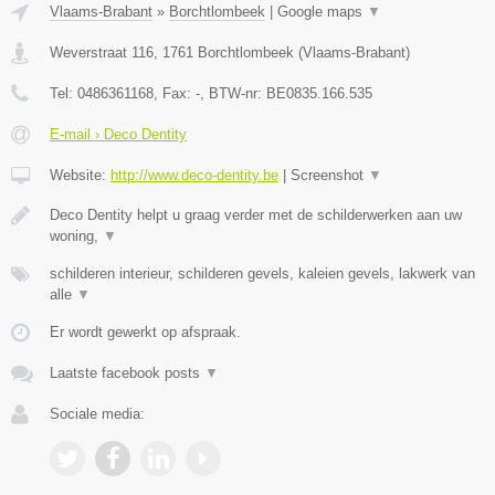
Vlaams-Brabant
»
Borchtlombeek
|
Google maps
▼
Weverstraat 116
,
1761
Borchtlombeek
(
Vlaams-Brabant
)
Tel:
0486361168
, Fax:
-
, BTW-nr:
BE0835.166.535
E-mail › Deco Dentity
Website:
http://www.deco-dentity.be
|
Screenshot
▼
Deco Dentity helpt u graag verder met de schilderwerken aan uw
woning,
▼
schilderen interieur, schilderen gevels, kaleien gevels, lakwerk van
alle
▼
Er wordt gewerkt op afspraak.
Laatste facebook posts
▼
Sociale media: