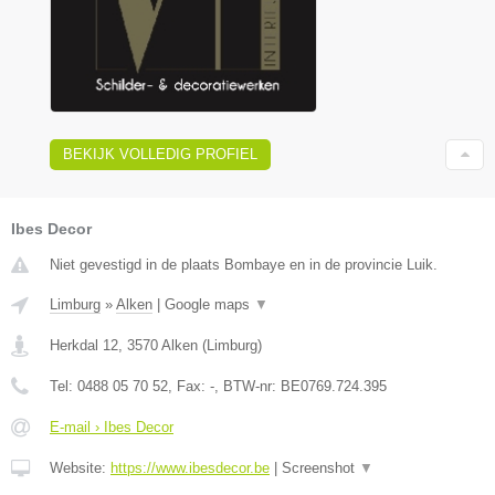
BEKIJK VOLLEDIG PROFIEL
Ibes Decor
Niet gevestigd in de plaats Bombaye en in de provincie Luik.
Limburg
»
Alken
|
Google maps
▼
Herkdal 12
,
3570
Alken
(
Limburg
)
Tel:
0488 05 70 52
, Fax:
-
, BTW-nr:
BE0769.724.395
E-mail › Ibes Decor
Website:
https://www.ibesdecor.be
|
Screenshot
▼