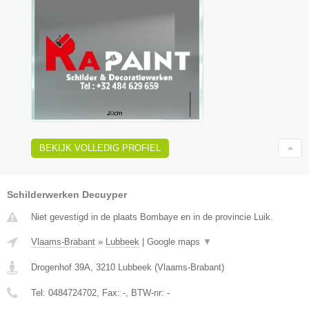
BEKIJK VOLLEDIG PROFIEL
Schilderwerken Decuyper
Niet gevestigd in de plaats Bombaye en in de provincie Luik.
Vlaams-Brabant
»
Lubbeek
|
Google maps
▼
Drogenhof 39A
,
3210
Lubbeek
(
Vlaams-Brabant
)
Tel:
0484724702
, Fax:
-
, BTW-nr:
-