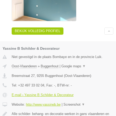
BEKIJK VOLLEDIG PROFIEL
Yassine B Schilder & Decorateur
Niet gevestigd in de plaats Bombaye en in de provincie Luik.
Oost-Vlaanderen
»
Buggenhout
|
Google maps
▼
Breemstraat 27
,
9255
Buggenhout
(
Oost-Vlaanderen
)
Tel:
+32 497 33 02 04
, Fax:
-
, BTW-nr:
-
E-mail › Yassine B Schilder & Decorateur
Website:
http://www.yassineb.be
|
Screenshot
▼
Alle schilder- behang- en decoratie werken in gans vlaanderen en