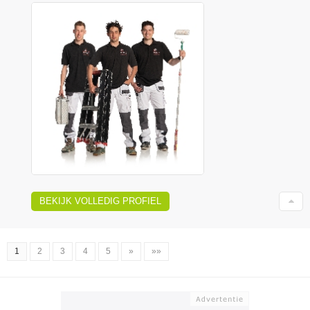
BEKIJK VOLLEDIG PROFIEL
1
2
3
4
5
»
»»