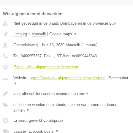
Wtk-algemeneschilderwerken
Niet gevestigd in de plaats Bombaye en in de provincie Luik.
Limburg
»
Maaseik
|
Google maps
▼
Gremelsloweg 1 bus 16
,
3680
Maaseik
(
Limburg
)
Tel:
0460957367
, Fax:
-
, BTW-nr:
be0699443343
E-mail › Wtk-algemeneschilderwerken
Website:
https://www.wtk-algemeneschilderwerken.be
|
Screenshot
▼
voor alle schilderwerken binnen en buiten
▼
schilderen wanden en plafonds, lakken van ramen en deuren,
binnen
▼
Er wordt gewerkt op afspraak.
Laatste facebook posts
▼