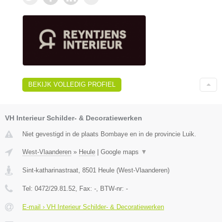
BEKIJK VOLLEDIG PROFIEL
VH Interieur Schilder- & Decoratiewerken
Niet gevestigd in de plaats Bombaye en in de provincie Luik.
West-Vlaanderen
»
Heule
|
Google maps
▼
Sint-katharinastraat
,
8501
Heule
(
West-Vlaanderen
)
Tel:
0472/29.81.52
, Fax:
-
, BTW-nr:
-
E-mail › VH Interieur Schilder- & Decoratiewerken