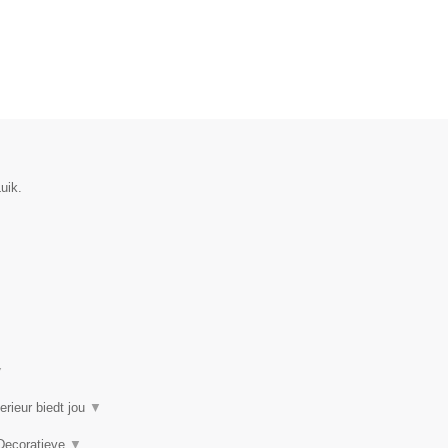
uik.
▼
erieur biedt jou
▼
 Decoratieve
▼