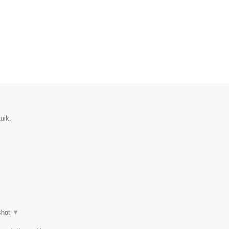
uik.
shot
▼