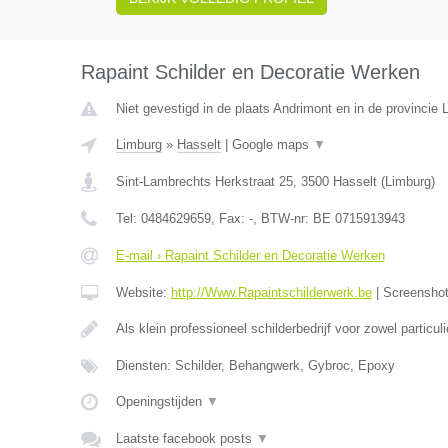
Rapaint Schilder en Decoratie Werken
Niet gevestigd in de plaats Andrimont en in de provincie L
Limburg
»
Hasselt
|
Google maps
▼
Sint-Lambrechts Herkstraat 25
,
3500
Hasselt
(
Limburg
)
Tel:
0484629659
, Fax:
-
, BTW-nr:
BE 0715913943
E-mail › Rapaint Schilder en Decoratie Werken
Website:
http://Www.Rapaintschilderwerk.be
|
Screensho
Als klein professioneel schilderbedrijf voor zowel particul
Diensten: Schilder, Behangwerk, Gybroc, Epoxy
Openingstijden
▼
Laatste facebook posts
▼