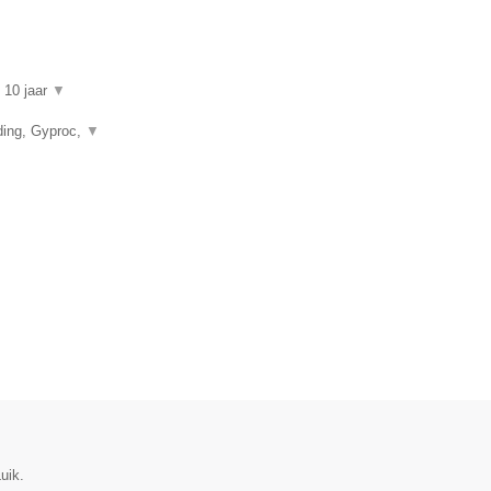
n 10 jaar
▼
ding, Gyproc,
▼
uik.