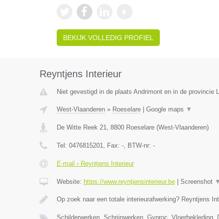
BEKIJK VOLLEDIG PROFIEL
Reyntjens Interieur
Niet gevestigd in de plaats Andrimont en in de provincie L
West-Vlaanderen
»
Roeselare
|
Google maps
▼
De Witte Reek 21
,
8800
Roeselare
(
West-Vlaanderen
)
Tel:
0476815201
, Fax:
-
, BTW-nr:
-
E-mail › Reyntjens Interieur
Website:
https://www.reyntjensinterieur.be
|
Screenshot
Op zoek naar een totale interieurafwerking? Reyntjens Int
Schilderwerken, Schrijnwerken, Gyproc, Vloerbekleding,