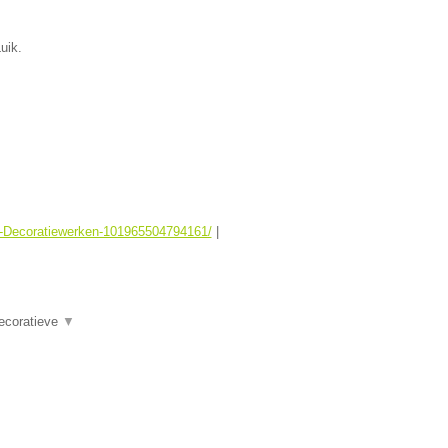
uik.
er-Decoratiewerken-101965504794161/
|
Decoratieve
▼