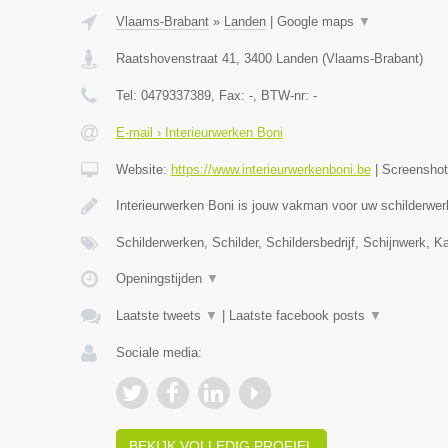
Vlaams-Brabant
»
Landen
|
Google maps
▼
Raatshovenstraat 41
,
3400
Landen
(
Vlaams-Brabant
)
Tel:
0479337389
, Fax:
-
, BTW-nr:
-
E-mail › Interieurwerken Boni
Website:
https://www.interieurwerkenboni.be
|
Screensho
Interieurwerken Boni is jouw vakman voor uw schilderwer
Schilderwerken, Schilder, Schildersbedrijf, Schijnwerk, 
Openingstijden
▼
Laatste tweets
▼
|
Laatste facebook posts
▼
Sociale media:
BEKIJK VOLLEDIG PROFIEL