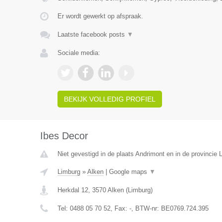
Er wordt gewerkt op afspraak.
Laatste facebook posts
▼
Sociale media:
BEKIJK VOLLEDIG PROFIEL
Ibes Decor
Niet gevestigd in de plaats Andrimont en in de provincie L
Limburg
»
Alken
|
Google maps
▼
Herkdal 12
,
3570
Alken
(
Limburg
)
Tel:
0488 05 70 52
, Fax:
-
, BTW-nr:
BE0769.724.395