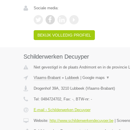
Sociale media:
BEKIJK VOLLEDIG PROFIEL
Schilderwerken Decuyper
Niet gevestigd in de plaats Andrimont en in de provincie L
Vlaams-Brabant
»
Lubbeek
|
Google maps
▼
Drogenhof 39A
,
3210
Lubbeek
(
Vlaams-Brabant
)
Tel:
0484724702
, Fax:
-
, BTW-nr:
-
E-mail › Schilderwerken Decuyper
Website:
http://www.schilderwerkendecuyper.be
|
Screen