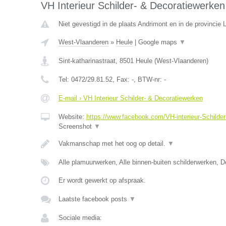
VH Interieur Schilder- & Decoratiewerken
Niet gevestigd in de plaats Andrimont en in de provincie L
West-Vlaanderen
»
Heule
|
Google maps
▼
Sint-katharinastraat
,
8501
Heule
(
West-Vlaanderen
)
Tel:
0472/29.81.52
, Fax:
-
, BTW-nr:
-
E-mail › VH Interieur Schilder- & Decoratiewerken
Website:
https://www.facebook.com/VH-interieur-Schild
Screenshot
▼
Vakmanschap met het oog op detail.
▼
Alle plamuurwerken, Alle binnen-buiten schilderwerken, 
Er wordt gewerkt op afspraak.
Laatste facebook posts
▼
Sociale media: