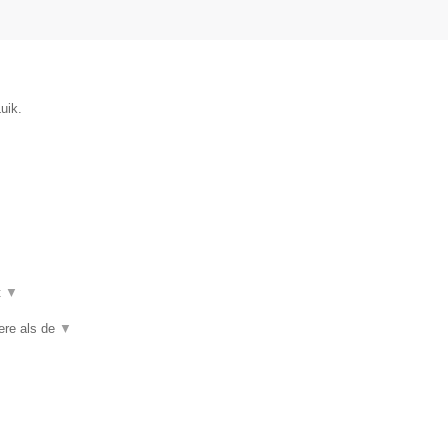
uik.
t
▼
iere als de
▼