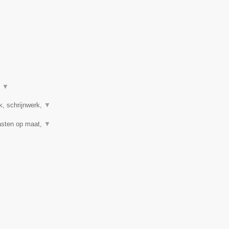
t
▼
k, schrijnwerk,
▼
Kasten op maat,
▼