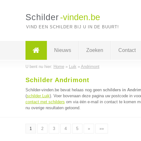
Schilder
-vinden.be
VIND EEN SCHILDER BIJ U IN DE BUURT!
Nieuws
Zoeken
Contact
U bent nu hier:
Home
»
Luik
»
Andrimont
Schilder Andrimont
Schilder-vinden.be bevat helaas nog geen
schilders in Andri
(
schilder Luik
). Voer bovenaan deze pagina uw postcode in voor 
contact met schilders
om via één e-mail in contact te komen me
nu overige resultaten getoond.
1
2
3
4
5
»
»»