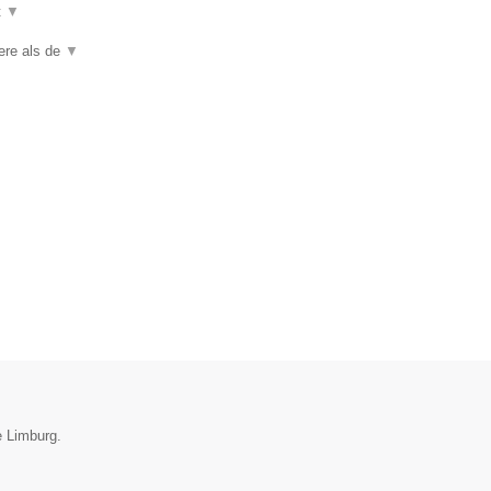
t
▼
iere als de
▼
e Limburg.