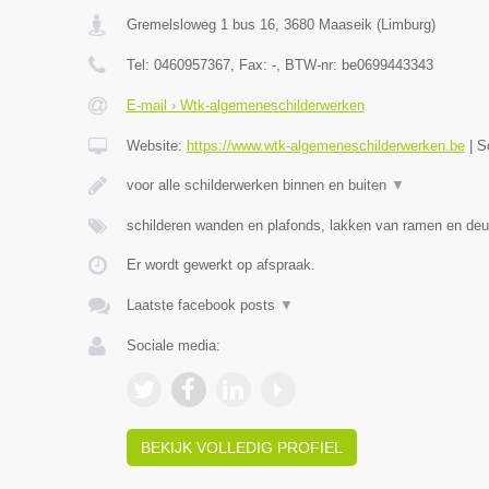
Gremelsloweg 1 bus 16
,
3680
Maaseik
(
Limburg
)
Tel:
0460957367
, Fax:
-
, BTW-nr:
be0699443343
E-mail › Wtk-algemeneschilderwerken
Website:
https://www.wtk-algemeneschilderwerken.be
|
S
voor alle schilderwerken binnen en buiten
▼
schilderen wanden en plafonds, lakken van ramen en deu
Er wordt gewerkt op afspraak.
Laatste facebook posts
▼
Sociale media:
BEKIJK VOLLEDIG PROFIEL