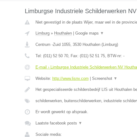
Limburgse Industriele Schilderwerken NV
Niet gevestigd in de plaats Wijer, maar wel in de provinci
Limburg
»
Houthalen
|
Google maps
▼
Centrum -Zuid 1055
,
3530
Houthalen
(
Limburg
)
Tel:
(011) 52 50 70
, Fax:
(011) 52 51 75
, BTW-nr:
-
E-mail › Limburgse Industriele Schilderwerken NV Houtha
Website:
http://www.lisnv.com
|
Screenshot
▼
Het gespecialiseerde schildersbedrijf LIS uit Houthalen b
schilderwerken, buitenschilderwerken, industriele schilde
Er wordt gewerkt op afspraak.
Laatste facebook posts
▼
Sociale media: