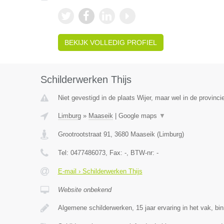
BEKIJK VOLLEDIG PROFIEL
Schilderwerken Thijs
Niet gevestigd in de plaats Wijer, maar wel in de provinci
Limburg
»
Maaseik
|
Google maps
▼
Grootrootstraat 91
,
3680
Maaseik
(
Limburg
)
Tel:
0477486073
, Fax:
-
, BTW-nr:
-
E-mail › Schilderwerken Thijs
Website onbekend
Algemene schilderwerken, 15 jaar ervaring in het vak, bi