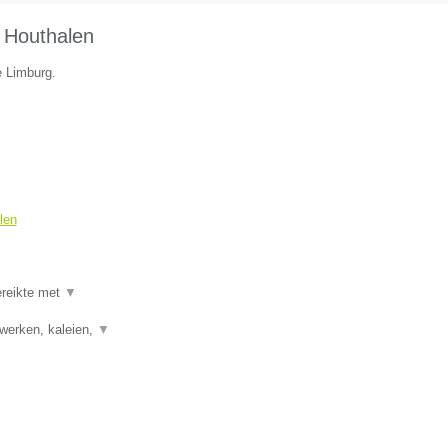
 Houthalen
e Limburg.
len
ereikte met
▼
rwerken, kaleien,
▼