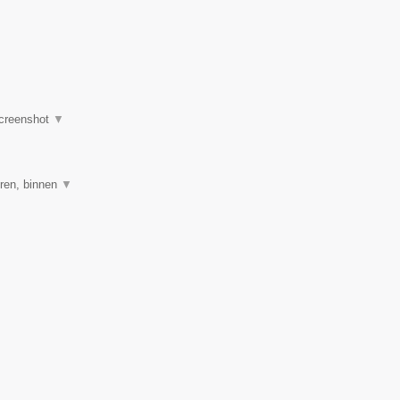
creenshot
▼
ren, binnen
▼