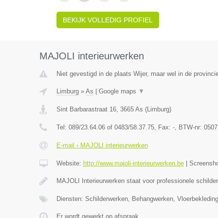
BEKIJK VOLLEDIG PROFIEL
MAJOLI interieurwerken
Niet gevestigd in de plaats Wijer, maar wel in de provinci
Limburg
»
As
|
Google maps
▼
Sint Barbarastraat 16
,
3665
As
(
Limburg
)
Tel:
089/23.64.06 of 0483/58.37.75
, Fax:
-
, BTW-nr:
0507
E-mail › MAJOLI interieurwerken
Website:
http://www.majoli-interieurwerken.be
|
Screensh
MAJOLI Interieurwerken staat voor professionele schilde
Diensten: Schilderwerken, Behangwerken, Vloerbekledin
Er wordt gewerkt op afspraak.