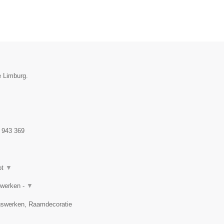
e Limburg.
 943 369
ot
▼
rwerken -
▼
gswerken, Raamdecoratie