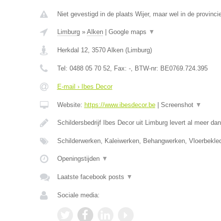
Niet gevestigd in de plaats Wijer, maar wel in de provinci
Limburg
»
Alken
|
Google maps
▼
Herkdal 12
,
3570
Alken
(
Limburg
)
Tel:
0488 05 70 52
, Fax:
-
, BTW-nr:
BE0769.724.395
E-mail › Ibes Decor
Website:
https://www.ibesdecor.be
|
Screenshot
▼
Schildersbedrijf Ibes Decor uit Limburg levert al meer da
Schilderwerken, Kaleiwerken, Behangwerken, Vloerbekle
Openingstijden
▼
Laatste facebook posts
▼
Sociale media: