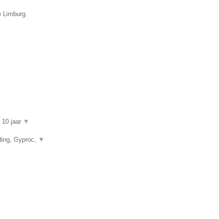
e Limburg.
n 10 jaar
▼
ding, Gyproc,
▼