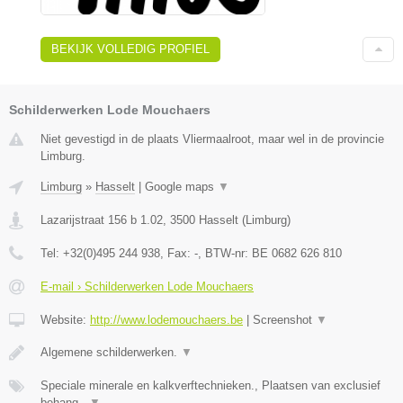
BEKIJK VOLLEDIG PROFIEL
Schilderwerken Lode Mouchaers
Niet gevestigd in de plaats Vliermaalroot, maar wel in de provincie
Limburg.
Limburg
»
Hasselt
|
Google maps
▼
Lazarijstraat 156 b 1.02
,
3500
Hasselt
(
Limburg
)
Tel:
+32(0)495 244 938
, Fax:
-
, BTW-nr:
BE 0682 626 810
E-mail › Schilderwerken Lode Mouchaers
Website:
http://www.lodemouchaers.be
|
Screenshot
▼
Algemene schilderwerken.
▼
Speciale minerale en kalkverftechnieken., Plaatsen van exclusief
behang.,
▼