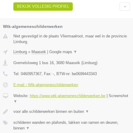
BEKIJK VOLLEDIG PROFIEL
Wtk-algemeneschilderwerken
Niet gevestigd in de plaats Vliermaalroot, maar wel in de provincie
Limburg.
Limburg
»
Maaseik
|
Google maps
▼
Gremelsloweg 1 bus 16
,
3680
Maaseik
(
Limburg
)
Tel:
0460957367
, Fax:
-
, BTW-nr:
be0699443343
E-mail › Wtk-algemeneschilderwerken
Website:
https://www.wtk-algemeneschilderwerken.be
|
Screenshot
▼
voor alle schilderwerken binnen en buiten
▼
schilderen wanden en plafonds, lakken van ramen en deuren,
binnen
▼