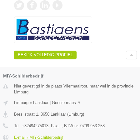
BEKIJK VOLLEDIG PROFIEL
MIY-Schilderbedrijf
Niet gevestigd in de plaats Vliermaalroot, maar wel in de provincie
Limburg.
Limburg
»
Lanklaar
|
Google maps
▼
Bresilstraat 1
,
3650
Lanklaar
(
Limburg
)
Tel:
+32494275013
, Fax:
-
, BTW-nr:
0799.953.258
E-mail › MIY-Schilderbedrijf