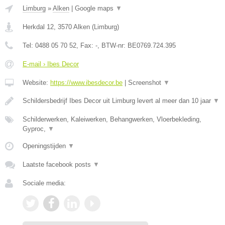
Limburg
»
Alken
|
Google maps
▼
Herkdal 12
,
3570
Alken
(
Limburg
)
Tel:
0488 05 70 52
, Fax:
-
, BTW-nr:
BE0769.724.395
E-mail › Ibes Decor
Website:
https://www.ibesdecor.be
|
Screenshot
▼
Schildersbedrijf Ibes Decor uit Limburg levert al meer dan 10 jaar
▼
Schilderwerken, Kaleiwerken, Behangwerken, Vloerbekleding,
Gyproc,
▼
Openingstijden
▼
Laatste facebook posts
▼
Sociale media: