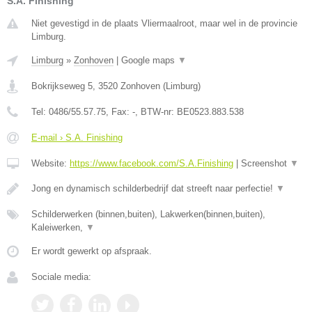
S.A. Finishing
Niet gevestigd in de plaats Vliermaalroot, maar wel in de provincie
Limburg.
Limburg
»
Zonhoven
|
Google maps
▼
Bokrijkseweg 5
,
3520
Zonhoven
(
Limburg
)
Tel:
0486/55.57.75
, Fax:
-
, BTW-nr:
BE0523.883.538
E-mail › S.A. Finishing
Website:
https://www.facebook.com/S.A.Finishing
|
Screenshot
▼
Jong en dynamisch schilderbedrijf dat streeft naar perfectie!
▼
Schilderwerken (binnen,buiten), Lakwerken(binnen,buiten),
Kaleiwerken,
▼
Er wordt gewerkt op afspraak.
Sociale media: