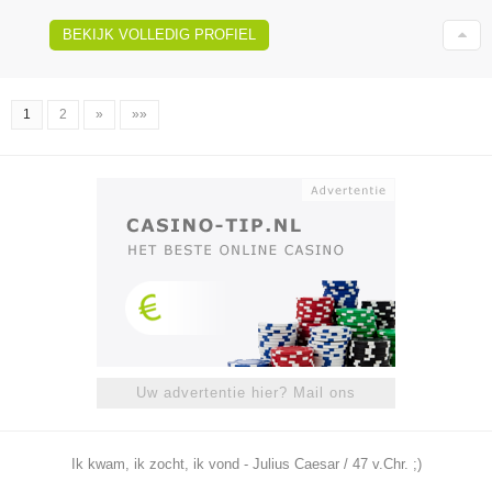
BEKIJK VOLLEDIG PROFIEL
1
2
»
»»
Uw advertentie hier? Mail ons
Ik kwam, ik zocht, ik vond - Julius Caesar / 47 v.Chr. ;)