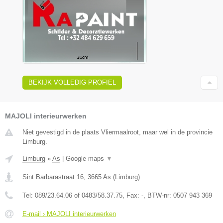
BEKIJK VOLLEDIG PROFIEL
MAJOLI interieurwerken
Niet gevestigd in de plaats Vliermaalroot, maar wel in de provincie
Limburg.
Limburg
»
As
|
Google maps
▼
Sint Barbarastraat 16
,
3665
As
(
Limburg
)
Tel:
089/23.64.06 of 0483/58.37.75
, Fax:
-
, BTW-nr:
0507 943 369
E-mail › MAJOLI interieurwerken