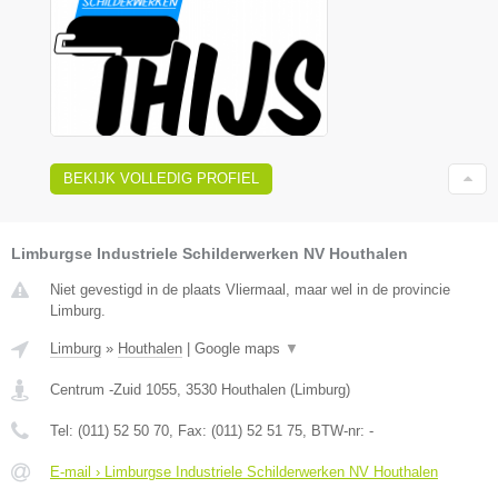
BEKIJK VOLLEDIG PROFIEL
Limburgse Industriele Schilderwerken NV Houthalen
Niet gevestigd in de plaats Vliermaal, maar wel in de provincie
Limburg.
Limburg
»
Houthalen
|
Google maps
▼
Centrum -Zuid 1055
,
3530
Houthalen
(
Limburg
)
Tel:
(011) 52 50 70
, Fax:
(011) 52 51 75
, BTW-nr:
-
E-mail › Limburgse Industriele Schilderwerken NV Houthalen