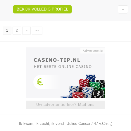
BEKIJK VOLLEDIG PROFIEL
1
2
»
»»
Uw advertentie hier? Mail ons
Ik kwam, ik zocht, ik vond - Julius Caesar / 47 v.Chr. ;)