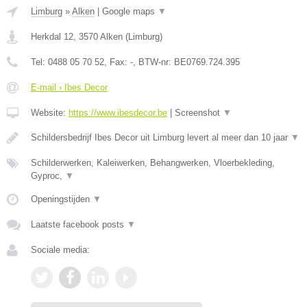
Limburg
»
Alken
|
Google maps
▼
Herkdal 12
,
3570
Alken
(
Limburg
)
Tel:
0488 05 70 52
, Fax:
-
, BTW-nr:
BE0769.724.395
E-mail › Ibes Decor
Website:
https://www.ibesdecor.be
|
Screenshot
▼
Schildersbedrijf Ibes Decor uit Limburg levert al meer dan 10 jaar
▼
Schilderwerken, Kaleiwerken, Behangwerken, Vloerbekleding,
Gyproc,
▼
Openingstijden
▼
Laatste facebook posts
▼
Sociale media: