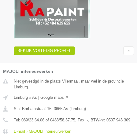
BEKIJK VOLLEDIG PROFIEL
MAJOLI interieurwerken
Niet gevestigd in de plaats Vliermaal, maar wel in de provincie
Limburg.
Limburg
»
As
|
Google maps
▼
Sint Barbarastraat 16
,
3665
As
(
Limburg
)
Tel:
089/23.64.06 of 0483/58.37.75
, Fax:
-
, BTW-nr:
0507 943 369
E-mail › MAJOLI interieurwerken