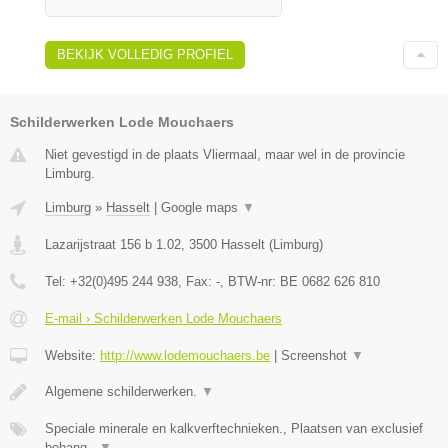
BEKIJK VOLLEDIG PROFIEL
Schilderwerken Lode Mouchaers
Niet gevestigd in de plaats Vliermaal, maar wel in de provincie
Limburg.
Limburg
»
Hasselt
|
Google maps
▼
Lazarijstraat 156 b 1.02
,
3500
Hasselt
(
Limburg
)
Tel:
+32(0)495 244 938
, Fax:
-
, BTW-nr:
BE 0682 626 810
E-mail › Schilderwerken Lode Mouchaers
Website:
http://www.lodemouchaers.be
|
Screenshot
▼
Algemene schilderwerken.
▼
Speciale minerale en kalkverftechnieken., Plaatsen van exclusief
behang.,
▼