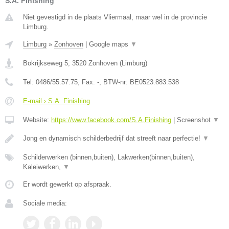
S.A. Finishing
Niet gevestigd in de plaats Vliermaal, maar wel in de provincie
Limburg.
Limburg
»
Zonhoven
|
Google maps
▼
Bokrijkseweg 5
,
3520
Zonhoven
(
Limburg
)
Tel:
0486/55.57.75
, Fax:
-
, BTW-nr:
BE0523.883.538
E-mail › S.A. Finishing
Website:
https://www.facebook.com/S.A.Finishing
|
Screenshot
▼
Jong en dynamisch schilderbedrijf dat streeft naar perfectie!
▼
Schilderwerken (binnen,buiten), Lakwerken(binnen,buiten),
Kaleiwerken,
▼
Er wordt gewerkt op afspraak.
Sociale media: