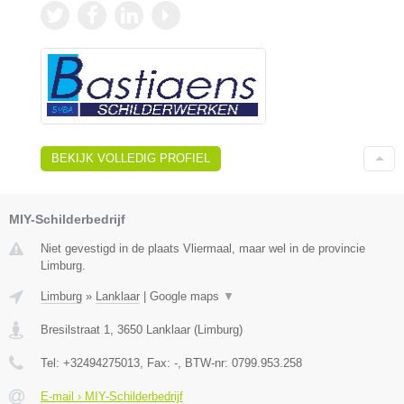
BEKIJK VOLLEDIG PROFIEL
MIY-Schilderbedrijf
Niet gevestigd in de plaats Vliermaal, maar wel in de provincie
Limburg.
Limburg
»
Lanklaar
|
Google maps
▼
Bresilstraat 1
,
3650
Lanklaar
(
Limburg
)
Tel:
+32494275013
, Fax:
-
, BTW-nr:
0799.953.258
E-mail › MIY-Schilderbedrijf