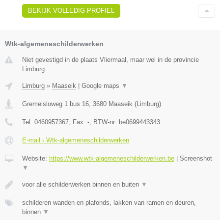
BEKIJK VOLLEDIG PROFIEL
Wtk-algemeneschilderwerken
Niet gevestigd in de plaats Vliermaal, maar wel in de provincie
Limburg.
Limburg
»
Maaseik
|
Google maps
▼
Gremelsloweg 1 bus 16
,
3680
Maaseik
(
Limburg
)
Tel:
0460957367
, Fax:
-
, BTW-nr:
be0699443343
E-mail › Wtk-algemeneschilderwerken
Website:
https://www.wtk-algemeneschilderwerken.be
|
Screenshot
▼
voor alle schilderwerken binnen en buiten
▼
schilderen wanden en plafonds, lakken van ramen en deuren,
binnen
▼