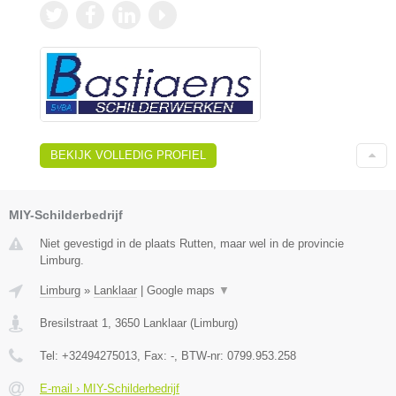
BEKIJK VOLLEDIG PROFIEL
MIY-Schilderbedrijf
Niet gevestigd in de plaats Rutten, maar wel in de provincie
Limburg.
Limburg
»
Lanklaar
|
Google maps
▼
Bresilstraat 1
,
3650
Lanklaar
(
Limburg
)
Tel:
+32494275013
, Fax:
-
, BTW-nr:
0799.953.258
E-mail › MIY-Schilderbedrijf