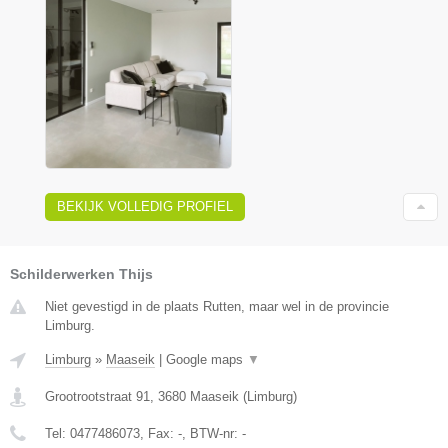
BEKIJK VOLLEDIG PROFIEL
Schilderwerken Thijs
Niet gevestigd in de plaats Rutten, maar wel in de provincie
Limburg.
Limburg
»
Maaseik
|
Google maps
▼
Grootrootstraat 91
,
3680
Maaseik
(
Limburg
)
Tel:
0477486073
, Fax:
-
, BTW-nr:
-