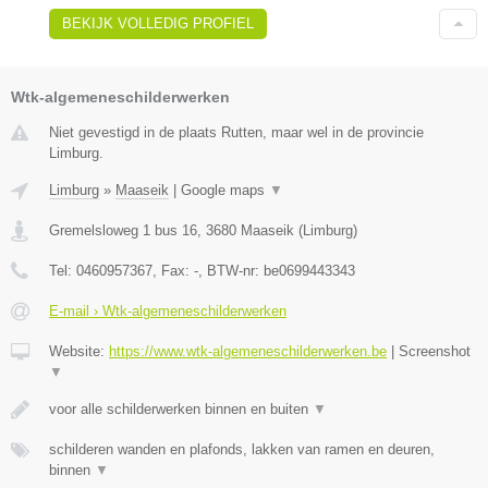
BEKIJK VOLLEDIG PROFIEL
Wtk-algemeneschilderwerken
Niet gevestigd in de plaats Rutten, maar wel in de provincie
Limburg.
Limburg
»
Maaseik
|
Google maps
▼
Gremelsloweg 1 bus 16
,
3680
Maaseik
(
Limburg
)
Tel:
0460957367
, Fax:
-
, BTW-nr:
be0699443343
E-mail › Wtk-algemeneschilderwerken
Website:
https://www.wtk-algemeneschilderwerken.be
|
Screenshot
▼
voor alle schilderwerken binnen en buiten
▼
schilderen wanden en plafonds, lakken van ramen en deuren,
binnen
▼