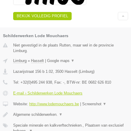
BEKIJK VOLLEDIG PROFIEL
Schilderwerken Lode Mouchaers
Niet gevestigd in de plaats Rutten, maar wel in de provincie
Limburg.
Limburg
»
Hasselt
|
Google maps
▼
Lazarijstraat 156 b 1.02
,
3500
Hasselt
(
Limburg
)
Tel:
+32(0)495 244 938
, Fax:
-
, BTW-nr:
BE 0682 626 810
E-mail › Schilderwerken Lode Mouchaers
Website:
http://www.lodemouchaers.be
|
Screenshot
▼
Algemene schilderwerken.
▼
Speciale minerale en kalkverftechnieken., Plaatsen van exclusief
behang.,
▼