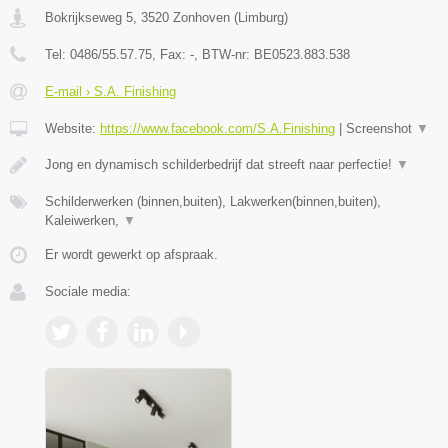
Bokrijkseweg 5
,
3520
Zonhoven
(
Limburg
)
Tel:
0486/55.57.75
, Fax:
-
, BTW-nr:
BE0523.883.538
E-mail › S.A. Finishing
Website:
https://www.facebook.com/S.A.Finishing
|
Screenshot
▼
Jong en dynamisch schilderbedrijf dat streeft naar perfectie!
▼
Schilderwerken (binnen,buiten), Lakwerken(binnen,buiten),
Kaleiwerken,
▼
Er wordt gewerkt op afspraak.
Sociale media: