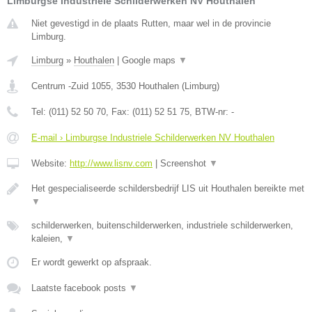
Limburgse Industriele Schilderwerken NV Houthalen
Niet gevestigd in de plaats Rutten, maar wel in de provincie
Limburg.
Limburg
»
Houthalen
|
Google maps
▼
Centrum -Zuid 1055
,
3530
Houthalen
(
Limburg
)
Tel:
(011) 52 50 70
, Fax:
(011) 52 51 75
, BTW-nr:
-
E-mail › Limburgse Industriele Schilderwerken NV Houthalen
Website:
http://www.lisnv.com
|
Screenshot
▼
Het gespecialiseerde schildersbedrijf LIS uit Houthalen bereikte met
▼
schilderwerken, buitenschilderwerken, industriele schilderwerken,
kaleien,
▼
Er wordt gewerkt op afspraak.
Laatste facebook posts
▼