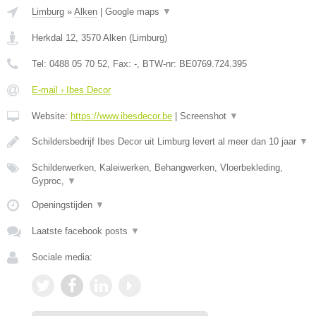
Limburg
»
Alken
|
Google maps
▼
Herkdal 12
,
3570
Alken
(
Limburg
)
Tel:
0488 05 70 52
, Fax:
-
, BTW-nr:
BE0769.724.395
E-mail › Ibes Decor
Website:
https://www.ibesdecor.be
|
Screenshot
▼
Schildersbedrijf Ibes Decor uit Limburg levert al meer dan 10 jaar
▼
Schilderwerken, Kaleiwerken, Behangwerken, Vloerbekleding,
Gyproc,
▼
Openingstijden
▼
Laatste facebook posts
▼
Sociale media: