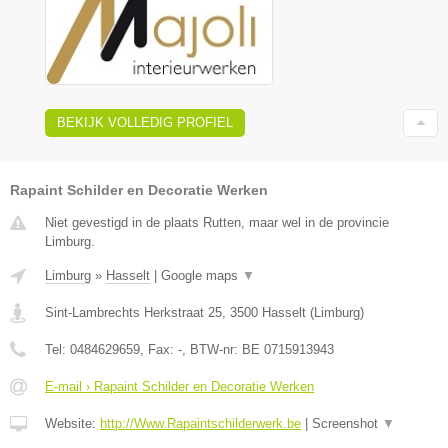
BEKIJK VOLLEDIG PROFIEL
Rapaint Schilder en Decoratie Werken
Niet gevestigd in de plaats Rutten, maar wel in de provincie
Limburg.
Limburg
»
Hasselt
|
Google maps
▼
Sint-Lambrechts Herkstraat 25
,
3500
Hasselt
(
Limburg
)
Tel:
0484629659
, Fax:
-
, BTW-nr:
BE 0715913943
E-mail › Rapaint Schilder en Decoratie Werken
Website:
http://Www.Rapaintschilderwerk.be
|
Screenshot
▼