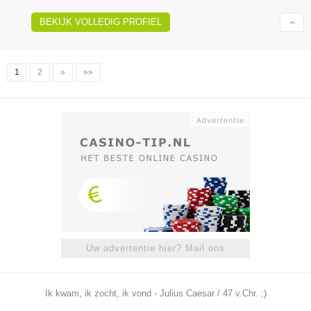
BEKIJK VOLLEDIG PROFIEL
1
2
»
»»
Uw advertentie hier? Mail ons
Ik kwam, ik zocht, ik vond - Julius Caesar / 47 v.Chr. ;)