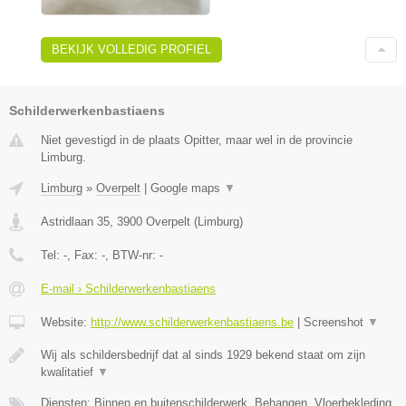
BEKIJK VOLLEDIG PROFIEL
Schilderwerkenbastiaens
Niet gevestigd in de plaats Opitter, maar wel in de provincie
Limburg.
Limburg
»
Overpelt
|
Google maps
▼
Astridlaan 35
,
3900
Overpelt
(
Limburg
)
Tel:
-
, Fax:
-
, BTW-nr:
-
E-mail › Schilderwerkenbastiaens
Website:
http://www.schilderwerkenbastiaens.be
|
Screenshot
▼
Wij als schildersbedrijf dat al sinds 1929 bekend staat om zijn
kwalitatief
▼
Diensten: Binnen en buitenschilderwerk, Behangen, Vloerbekleding,