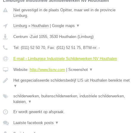
Limburgse Industriele Schilderwerken NV Houthalen
Niet gevestigd in de plaats Opitter, maar wel in de provincie
Limburg.
Limburg
»
Houthalen
|
Google maps
▼
Centrum -Zuid 1055
,
3530
Houthalen
(
Limburg
)
Tel:
(011) 52 50 70
, Fax:
(011) 52 51 75
, BTW-nr:
-
E-mail › Limburgse Industriele Schilderwerken NV Houthalen
Website:
http://www.lisnv.com
|
Screenshot
▼
Het gespecialiseerde schildersbedrijf LIS uit Houthalen bereikte met
▼
schilderwerken, buitenschilderwerken, industriele schilderwerken,
kaleien,
▼
Er wordt gewerkt op afspraak.
Laatste facebook posts
▼