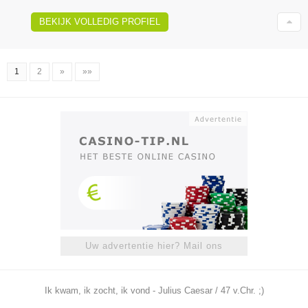
BEKIJK VOLLEDIG PROFIEL
1
2
»
»»
Uw advertentie hier? Mail ons
Ik kwam, ik zocht, ik vond - Julius Caesar / 47 v.Chr. ;)