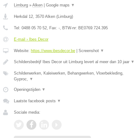
Limburg
»
Alken
|
Google maps
▼
Herkdal 12
,
3570
Alken
(
Limburg
)
Tel:
0488 05 70 52
, Fax:
-
, BTW-nr:
BE0769.724.395
E-mail › Ibes Decor
Website:
https://www.ibesdecor.be
|
Screenshot
▼
Schildersbedrijf Ibes Decor uit Limburg levert al meer dan 10 jaar
▼
Schilderwerken, Kaleiwerken, Behangwerken, Vloerbekleding,
Gyproc,
▼
Openingstijden
▼
Laatste facebook posts
▼
Sociale media: