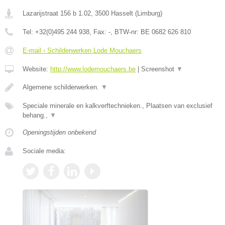
Lazarijstraat 156 b 1.02
,
3500
Hasselt
(
Limburg
)
Tel:
+32(0)495 244 938
, Fax:
-
, BTW-nr:
BE 0682 626 810
E-mail › Schilderwerken Lode Mouchaers
Website:
http://www.lodemouchaers.be
|
Screenshot
▼
Algemene schilderwerken.
▼
Speciale minerale en kalkverftechnieken., Plaatsen van exclusief
behang.,
▼
Openingstijden onbekend
Sociale media: