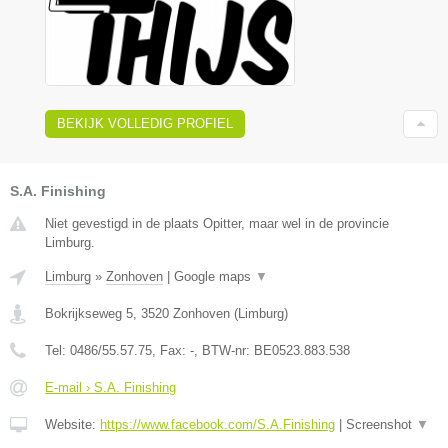
BEKIJK VOLLEDIG PROFIEL
S.A. Finishing
Niet gevestigd in de plaats Opitter, maar wel in de provincie
Limburg.
Limburg
»
Zonhoven
|
Google maps
▼
Bokrijkseweg 5
,
3520
Zonhoven
(
Limburg
)
Tel:
0486/55.57.75
, Fax:
-
, BTW-nr:
BE0523.883.538
E-mail › S.A. Finishing
Website:
https://www.facebook.com/S.A.Finishing
|
Screenshot
▼