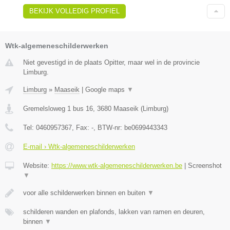
BEKIJK VOLLEDIG PROFIEL
Wtk-algemeneschilderwerken
Niet gevestigd in de plaats Opitter, maar wel in de provincie
Limburg.
Limburg
»
Maaseik
|
Google maps
▼
Gremelsloweg 1 bus 16
,
3680
Maaseik
(
Limburg
)
Tel:
0460957367
, Fax:
-
, BTW-nr:
be0699443343
E-mail › Wtk-algemeneschilderwerken
Website:
https://www.wtk-algemeneschilderwerken.be
|
Screenshot
▼
voor alle schilderwerken binnen en buiten
▼
schilderen wanden en plafonds, lakken van ramen en deuren,
binnen
▼