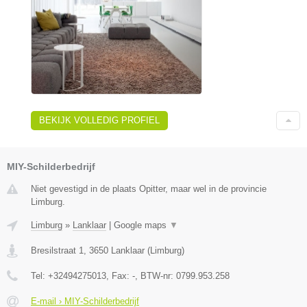
BEKIJK VOLLEDIG PROFIEL
MIY-Schilderbedrijf
Niet gevestigd in de plaats Opitter, maar wel in de provincie
Limburg.
Limburg
»
Lanklaar
|
Google maps
▼
Bresilstraat 1
,
3650
Lanklaar
(
Limburg
)
Tel:
+32494275013
, Fax:
-
, BTW-nr:
0799.953.258
E-mail › MIY-Schilderbedrijf