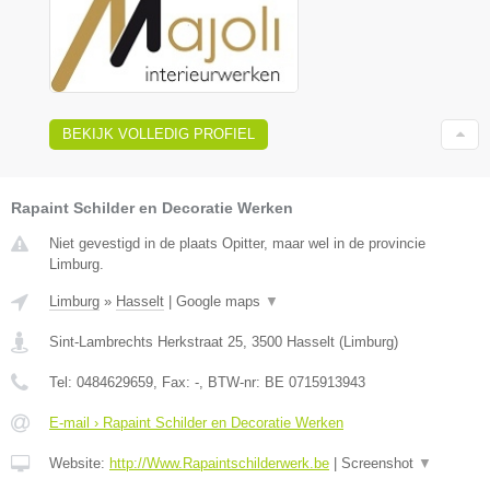
BEKIJK VOLLEDIG PROFIEL
Rapaint Schilder en Decoratie Werken
Niet gevestigd in de plaats Opitter, maar wel in de provincie
Limburg.
Limburg
»
Hasselt
|
Google maps
▼
Sint-Lambrechts Herkstraat 25
,
3500
Hasselt
(
Limburg
)
Tel:
0484629659
, Fax:
-
, BTW-nr:
BE 0715913943
E-mail › Rapaint Schilder en Decoratie Werken
Website:
http://Www.Rapaintschilderwerk.be
|
Screenshot
▼