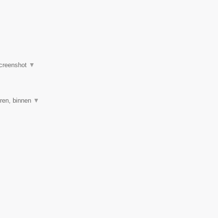
creenshot
▼
ren, binnen
▼