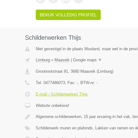
BEKIJK VOLLEDIG PROFIEL
Schilderwerken Thijs
Niet gevestigd in de plaats Mouland, maar wel in de prov
Limburg
»
Maaseik
|
Google maps
▼
Grootrootstraat 91
,
3680
Maaseik
(
Limburg
)
Tel:
0477486073
, Fax:
-
, BTW-nr:
-
E-mail › Schilderwerken Thijs
Website onbekend
Algemene schilderwerken, 15 jaar ervaring in het vak, bi
Schilderwerk muren en plafonds, Lakken van ramen en d