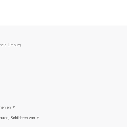
incie Limburg.
nnen en
▼
euren, Schilderen van
▼