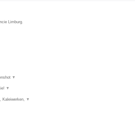
incie Limburg.
enshot
▼
tie!
▼
), Kaleiwerken,
▼