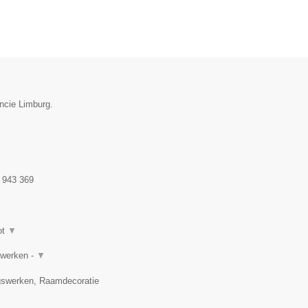
incie Limburg.
 943 369
ot
▼
rwerken -
▼
gswerken, Raamdecoratie