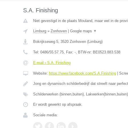
S.A. Finishing
Niet gevestigd in de plaats Mouland, maar wel in de prov
Limburg
»
Zonhoven
|
Google maps
▼
Bokrijkseweg 5
,
3520
Zonhoven
(
Limburg
)
Tel:
0486/55.57.75
, Fax:
-
, BTW-nr:
BE0523.883.538
E-mail › S.A. Finishing
Website:
https://www.facebook.com/S.A.Finishing
|
Scre
Jong en dynamisch schilderbedrijf dat streeft naar perfec
Schilderwerken (binnen,buiten), Lakwerken(binnen,buiten
Er wordt gewerkt op afspraak.
Sociale media: