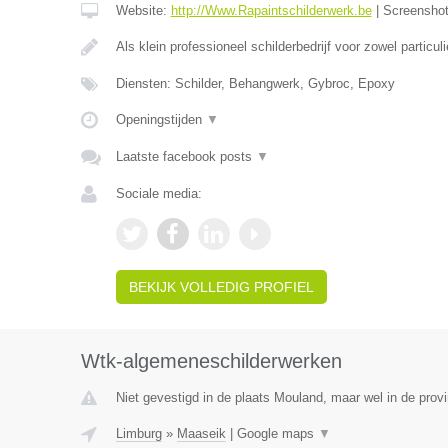
Website:
http://Www.Rapaintschilderwerk.be
|
Screensho
Als klein professioneel schilderbedrijf voor zowel particul
Diensten: Schilder, Behangwerk, Gybroc, Epoxy
Openingstijden
▼
Laatste facebook posts
▼
Sociale media:
BEKIJK VOLLEDIG PROFIEL
Wtk-algemeneschilderwerken
Niet gevestigd in de plaats Mouland, maar wel in de prov
Limburg
»
Maaseik
|
Google maps
▼