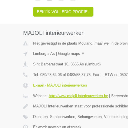
BEKIJK VOLLEDIG PROFIEL
MAJOLI interieurwerken
Niet gevestigd in de plaats Mouland, maar wel in de prov
Limburg
»
As
|
Google maps
▼
Sint Barbarastraat 16
,
3665
As
(
Limburg
)
Tel:
089/23.64.06 of 0483/58.37.75
, Fax:
-
, BTW-nr:
0507
E-mail › MAJOLI interieurwerken
Website:
http://www.majoli-interieurwerken.be
|
Screensh
MAJOLI Interieurwerken staat voor professionele schilde
Diensten: Schilderwerken, Behangwerken, Vloerbekledin
Er wordt gewerkt op afspraak.