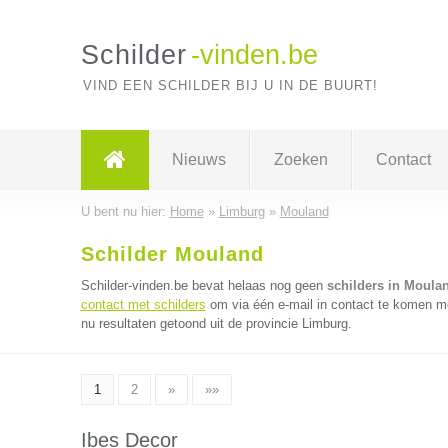
Schilder
-vinden.be
VIND EEN SCHILDER BIJ U IN DE BUURT!
Nieuws
Zoeken
Contact
U bent nu hier:
Home
»
Limburg
»
Mouland
Schilder Mouland
Schilder-vinden.be bevat helaas nog geen
schilders in Moula
contact met schilders
om via één e-mail in contact te komen me
nu resultaten getoond uit de provincie Limburg.
1
2
»
»»
Ibes Decor