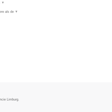
t
▼
iere als de
▼
incie Limburg.