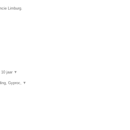
incie Limburg.
n 10 jaar
▼
ding, Gyproc,
▼