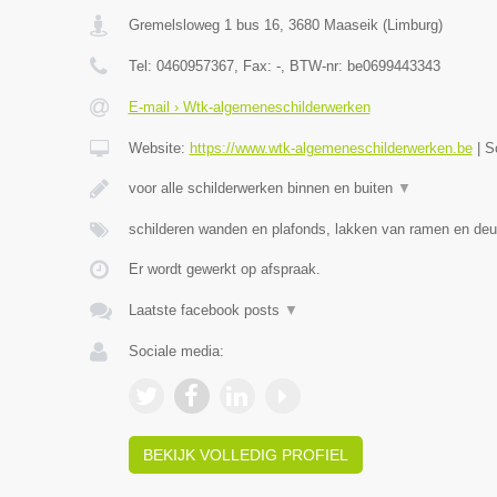
Gremelsloweg 1 bus 16
,
3680
Maaseik
(
Limburg
)
Tel:
0460957367
, Fax:
-
, BTW-nr:
be0699443343
E-mail › Wtk-algemeneschilderwerken
Website:
https://www.wtk-algemeneschilderwerken.be
|
S
voor alle schilderwerken binnen en buiten
▼
schilderen wanden en plafonds, lakken van ramen en deu
Er wordt gewerkt op afspraak.
Laatste facebook posts
▼
Sociale media:
BEKIJK VOLLEDIG PROFIEL