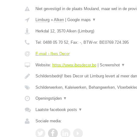
Niet gevestigd in de plaats Mouland, maar wel in de prov
Limburg
»
Alken
|
Google maps
▼
Herkdal 12
,
3570
Alken
(
Limburg
)
Tel:
0488 05 70 52
, Fax:
-
, BTW-nr:
BE0769.724.395
E-mail › Ibes Decor
Website:
https://www.ibesdecor.be
|
Screenshot
▼
Schildersbedrijf Ibes Decor uit Limburg levert al meer da
Schilderwerken, Kaleiwerken, Behangwerken, Vloerbekle
Openingstijden
▼
Laatste facebook posts
▼
Sociale media: