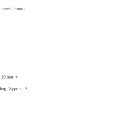
incie Limburg.
n 10 jaar
▼
ding, Gyproc,
▼