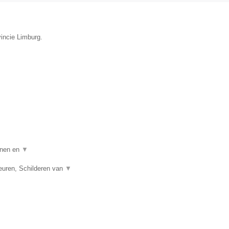
incie Limburg.
nnen en
▼
euren, Schilderen van
▼