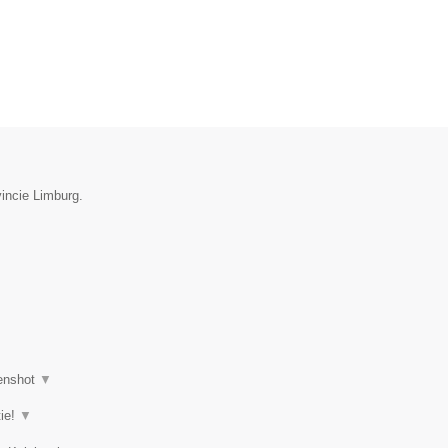
incie Limburg.
enshot
▼
tie!
▼