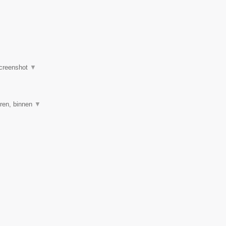
creenshot
▼
ren, binnen
▼