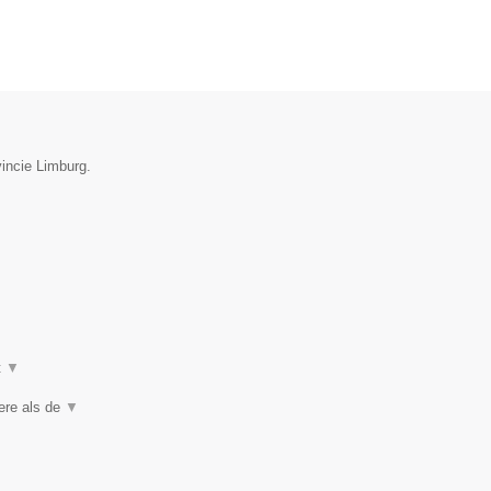
incie Limburg.
t
▼
iere als de
▼