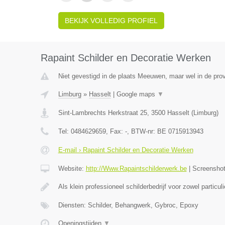
BEKIJK VOLLEDIG PROFIEL
Rapaint Schilder en Decoratie Werken
Niet gevestigd in de plaats Meeuwen, maar wel in de prov
Limburg
»
Hasselt
|
Google maps
▼
Sint-Lambrechts Herkstraat 25
,
3500
Hasselt
(
Limburg
)
Tel:
0484629659
, Fax:
-
, BTW-nr:
BE 0715913943
E-mail › Rapaint Schilder en Decoratie Werken
Website:
http://Www.Rapaintschilderwerk.be
|
Screensho
Als klein professioneel schilderbedrijf voor zowel particul
Diensten: Schilder, Behangwerk, Gybroc, Epoxy
Openingstijden
▼