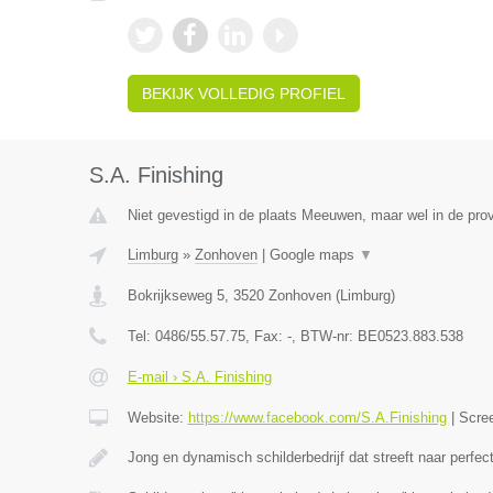
BEKIJK VOLLEDIG PROFIEL
S.A. Finishing
Niet gevestigd in de plaats Meeuwen, maar wel in de prov
Limburg
»
Zonhoven
|
Google maps
▼
Bokrijkseweg 5
,
3520
Zonhoven
(
Limburg
)
Tel:
0486/55.57.75
, Fax:
-
, BTW-nr:
BE0523.883.538
E-mail › S.A. Finishing
Website:
https://www.facebook.com/S.A.Finishing
|
Scre
Jong en dynamisch schilderbedrijf dat streeft naar perfec