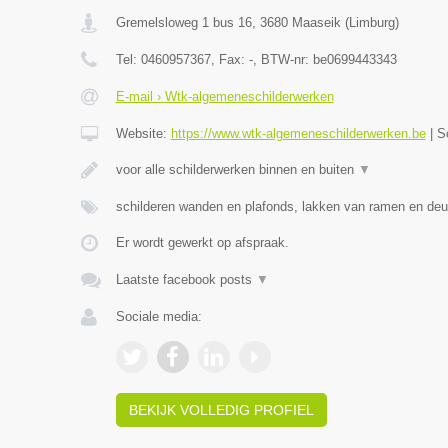
Gremelsloweg 1 bus 16
,
3680
Maaseik
(
Limburg
)
Tel:
0460957367
, Fax:
-
, BTW-nr:
be0699443343
E-mail › Wtk-algemeneschilderwerken
Website:
https://www.wtk-algemeneschilderwerken.be
|
S
voor alle schilderwerken binnen en buiten
▼
schilderen wanden en plafonds, lakken van ramen en deu
Er wordt gewerkt op afspraak.
Laatste facebook posts
▼
Sociale media:
BEKIJK VOLLEDIG PROFIEL