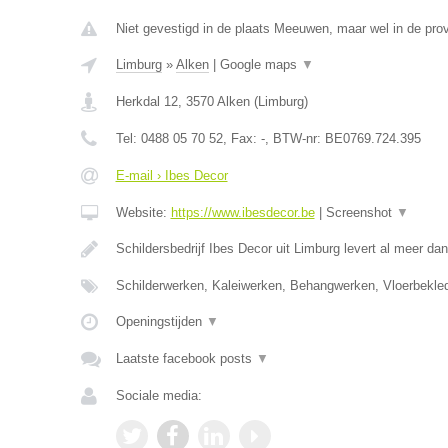
Niet gevestigd in de plaats Meeuwen, maar wel in de prov
Limburg
»
Alken
|
Google maps
▼
Herkdal 12
,
3570
Alken
(
Limburg
)
Tel:
0488 05 70 52
, Fax:
-
, BTW-nr:
BE0769.724.395
E-mail › Ibes Decor
Website:
https://www.ibesdecor.be
|
Screenshot
▼
Schildersbedrijf Ibes Decor uit Limburg levert al meer da
Schilderwerken, Kaleiwerken, Behangwerken, Vloerbekle
Openingstijden
▼
Laatste facebook posts
▼
Sociale media: