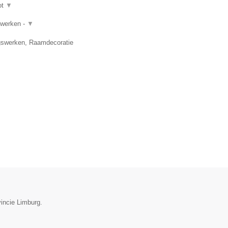
ot
▼
rwerken -
▼
gswerken, Raamdecoratie
incie Limburg.