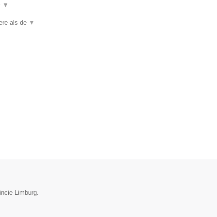
t
▼
iere als de
▼
incie Limburg.