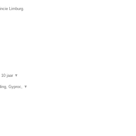
incie Limburg.
n 10 jaar
▼
ding, Gyproc,
▼