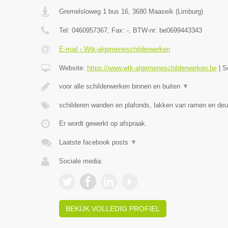
Gremelsloweg 1 bus 16
,
3680
Maaseik
(
Limburg
)
Tel:
0460957367
, Fax:
-
, BTW-nr:
be0699443343
E-mail › Wtk-algemeneschilderwerken
Website:
https://www.wtk-algemeneschilderwerken.be
|
S
voor alle schilderwerken binnen en buiten
▼
schilderen wanden en plafonds, lakken van ramen en deu
Er wordt gewerkt op afspraak.
Laatste facebook posts
▼
Sociale media:
BEKIJK VOLLEDIG PROFIEL