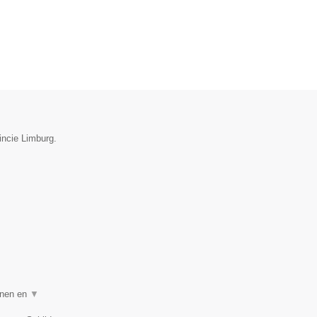
incie Limburg.
nnen en
▼