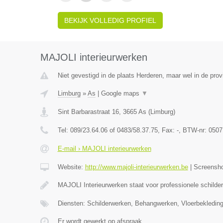
BEKIJK VOLLEDIG PROFIEL
MAJOLI interieurwerken
Niet gevestigd in de plaats Herderen, maar wel in de prov
Limburg
»
As
|
Google maps
▼
Sint Barbarastraat 16
,
3665
As
(
Limburg
)
Tel:
089/23.64.06 of 0483/58.37.75
, Fax:
-
, BTW-nr:
0507
E-mail › MAJOLI interieurwerken
Website:
http://www.majoli-interieurwerken.be
|
Screensh
MAJOLI Interieurwerken staat voor professionele schilde
Diensten: Schilderwerken, Behangwerken, Vloerbekledin
Er wordt gewerkt op afspraak.