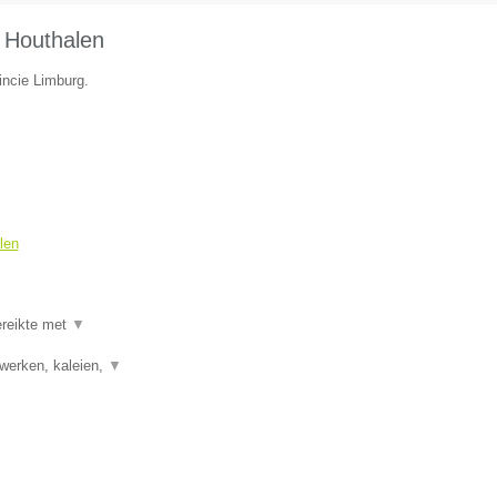
 Houthalen
incie Limburg.
len
ereikte met
▼
rwerken, kaleien,
▼