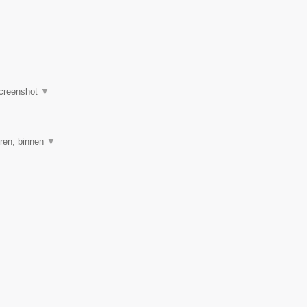
creenshot
▼
ren, binnen
▼