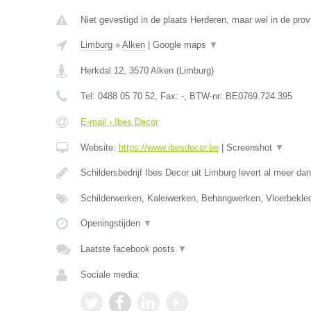
Niet gevestigd in de plaats Herderen, maar wel in de prov
Limburg
»
Alken
|
Google maps
▼
Herkdal 12
,
3570
Alken
(
Limburg
)
Tel:
0488 05 70 52
, Fax:
-
, BTW-nr:
BE0769.724.395
E-mail › Ibes Decor
Website:
https://www.ibesdecor.be
|
Screenshot
▼
Schildersbedrijf Ibes Decor uit Limburg levert al meer da
Schilderwerken, Kaleiwerken, Behangwerken, Vloerbekle
Openingstijden
▼
Laatste facebook posts
▼
Sociale media: