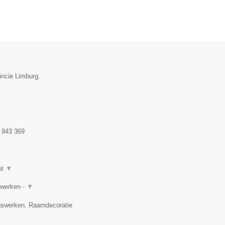
incie Limburg.
 943 369
ot
▼
rwerken -
▼
gswerken, Raamdecoratie