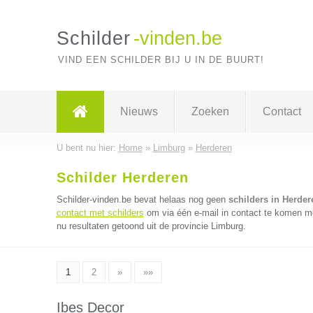
Schilder
-vinden.be
VIND EEN SCHILDER BIJ U IN DE BUURT!
Nieuws
Zoeken
Contact
U bent nu hier:
Home
»
Limburg
»
Herderen
Schilder Herderen
Schilder-vinden.be bevat helaas nog geen
schilders in Herder
contact met schilders
om via één e-mail in contact te komen me
nu resultaten getoond uit de provincie Limburg.
1
2
»
»»
Ibes Decor