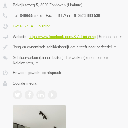
Bokrijkseweg 5
,
3520
Zonhoven
(
Limburg
)
Tel:
0486/55.57.75
, Fax:
-
, BTW-nr:
BE0523.883.538
E-mail › S.A. Finishing
Website:
https://www.facebook.com/S.A.Finishing
|
Screenshot
▼
Jong en dynamisch schilderbedrijf dat streeft naar perfectie!
▼
Schilderwerken (binnen,buiten), Lakwerken(binnen,buiten),
Kaleiwerken,
▼
Er wordt gewerkt op afspraak.
Sociale media: