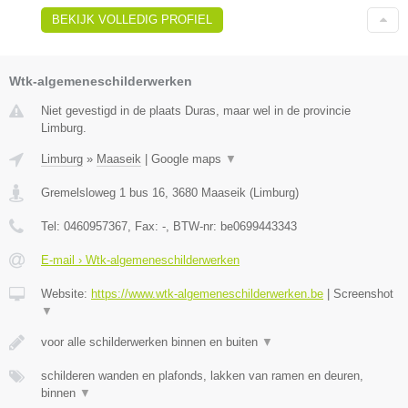
BEKIJK VOLLEDIG PROFIEL
Wtk-algemeneschilderwerken
Niet gevestigd in de plaats Duras, maar wel in de provincie
Limburg.
Limburg
»
Maaseik
|
Google maps
▼
Gremelsloweg 1 bus 16
,
3680
Maaseik
(
Limburg
)
Tel:
0460957367
, Fax:
-
, BTW-nr:
be0699443343
E-mail › Wtk-algemeneschilderwerken
Website:
https://www.wtk-algemeneschilderwerken.be
|
Screenshot
▼
voor alle schilderwerken binnen en buiten
▼
schilderen wanden en plafonds, lakken van ramen en deuren,
binnen
▼