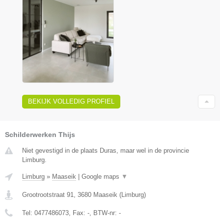
BEKIJK VOLLEDIG PROFIEL
Schilderwerken Thijs
Niet gevestigd in de plaats Duras, maar wel in de provincie
Limburg.
Limburg
»
Maaseik
|
Google maps
▼
Grootrootstraat 91
,
3680
Maaseik
(
Limburg
)
Tel:
0477486073
, Fax:
-
, BTW-nr:
-