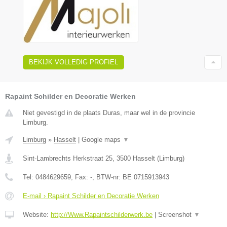
BEKIJK VOLLEDIG PROFIEL
Rapaint Schilder en Decoratie Werken
Niet gevestigd in de plaats Duras, maar wel in de provincie
Limburg.
Limburg
»
Hasselt
|
Google maps
▼
Sint-Lambrechts Herkstraat 25
,
3500
Hasselt
(
Limburg
)
Tel:
0484629659
, Fax:
-
, BTW-nr:
BE 0715913943
E-mail › Rapaint Schilder en Decoratie Werken
Website:
http://Www.Rapaintschilderwerk.be
|
Screenshot
▼