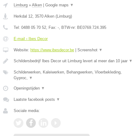
Limburg
»
Alken
|
Google maps
▼
Herkdal 12
,
3570
Alken
(
Limburg
)
Tel:
0488 05 70 52
, Fax:
-
, BTW-nr:
BE0769.724.395
E-mail › Ibes Decor
Website:
https://www.ibesdecor.be
|
Screenshot
▼
Schildersbedrijf Ibes Decor uit Limburg levert al meer dan 10 jaar
▼
Schilderwerken, Kaleiwerken, Behangwerken, Vloerbekleding,
Gyproc,
▼
Openingstijden
▼
Laatste facebook posts
▼
Sociale media: