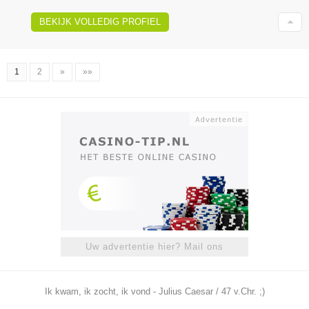
BEKIJK VOLLEDIG PROFIEL
1
2
»
»»
Uw advertentie hier? Mail ons
Ik kwam, ik zocht, ik vond - Julius Caesar / 47 v.Chr. ;)