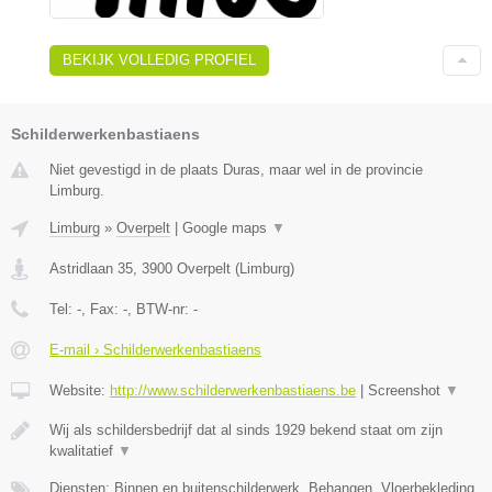
BEKIJK VOLLEDIG PROFIEL
Schilderwerkenbastiaens
Niet gevestigd in de plaats Duras, maar wel in de provincie
Limburg.
Limburg
»
Overpelt
|
Google maps
▼
Astridlaan 35
,
3900
Overpelt
(
Limburg
)
Tel:
-
, Fax:
-
, BTW-nr:
-
E-mail › Schilderwerkenbastiaens
Website:
http://www.schilderwerkenbastiaens.be
|
Screenshot
▼
Wij als schildersbedrijf dat al sinds 1929 bekend staat om zijn
kwalitatief
▼
Diensten: Binnen en buitenschilderwerk, Behangen, Vloerbekleding,