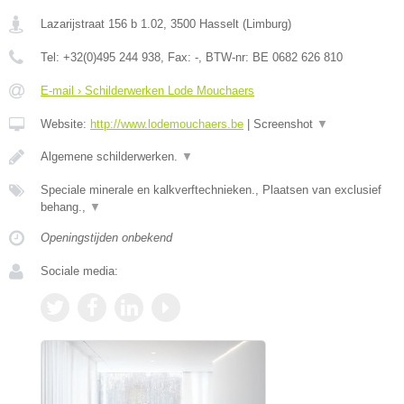
Lazarijstraat 156 b 1.02
,
3500
Hasselt
(
Limburg
)
Tel:
+32(0)495 244 938
, Fax:
-
, BTW-nr:
BE 0682 626 810
E-mail › Schilderwerken Lode Mouchaers
Website:
http://www.lodemouchaers.be
|
Screenshot
▼
Algemene schilderwerken.
▼
Speciale minerale en kalkverftechnieken., Plaatsen van exclusief
behang.,
▼
Openingstijden onbekend
Sociale media: