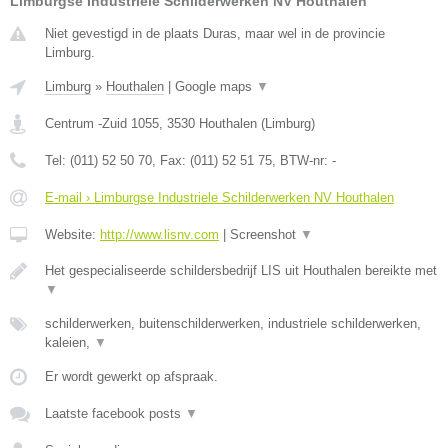
Limburgse Industriele Schilderwerken NV Houthalen
Niet gevestigd in de plaats Duras, maar wel in de provincie
Limburg.
Limburg
»
Houthalen
|
Google maps
▼
Centrum -Zuid 1055
,
3530
Houthalen
(
Limburg
)
Tel:
(011) 52 50 70
, Fax:
(011) 52 51 75
, BTW-nr:
-
E-mail › Limburgse Industriele Schilderwerken NV Houthalen
Website:
http://www.lisnv.com
|
Screenshot
▼
Het gespecialiseerde schildersbedrijf LIS uit Houthalen bereikte met
▼
schilderwerken, buitenschilderwerken, industriele schilderwerken,
kaleien,
▼
Er wordt gewerkt op afspraak.
Laatste facebook posts
▼