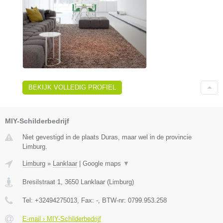
BEKIJK VOLLEDIG PROFIEL
MIY-Schilderbedrijf
Niet gevestigd in de plaats Duras, maar wel in de provincie
Limburg.
Limburg
»
Lanklaar
|
Google maps
▼
Bresilstraat 1
,
3650
Lanklaar
(
Limburg
)
Tel:
+32494275013
, Fax:
-
, BTW-nr:
0799.953.258
E-mail › MIY-Schilderbedrijf