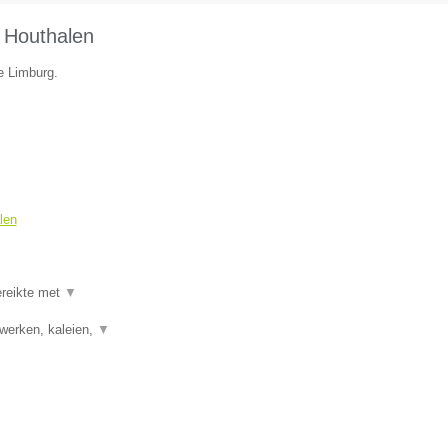
 Houthalen
ie Limburg.
len
ereikte met
▼
rwerken, kaleien,
▼