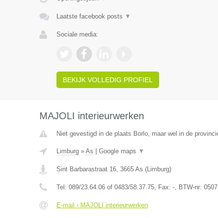
Laatste facebook posts
▼
Sociale media:
BEKIJK VOLLEDIG PROFIEL
MAJOLI interieurwerken
Niet gevestigd in de plaats Borlo, maar wel in de provinc
Limburg
»
As
|
Google maps
▼
Sint Barbarastraat 16
,
3665
As
(
Limburg
)
Tel:
089/23.64.06 of 0483/58.37.75
, Fax:
-
, BTW-nr:
0507
E-mail › MAJOLI interieurwerken