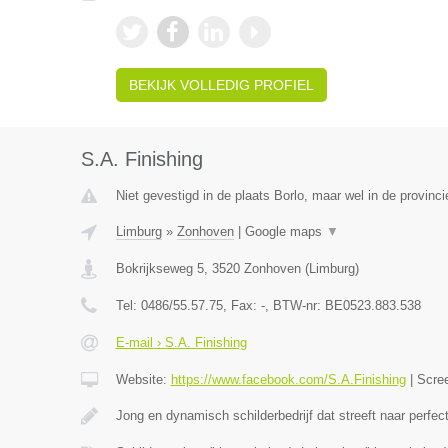
BEKIJK VOLLEDIG PROFIEL
S.A. Finishing
Niet gevestigd in de plaats Borlo, maar wel in de provinc
Limburg
»
Zonhoven
|
Google maps
▼
Bokrijkseweg 5
,
3520
Zonhoven
(
Limburg
)
Tel:
0486/55.57.75
, Fax:
-
, BTW-nr:
BE0523.883.538
E-mail › S.A. Finishing
Website:
https://www.facebook.com/S.A.Finishing
|
Scre
Jong en dynamisch schilderbedrijf dat streeft naar perfec