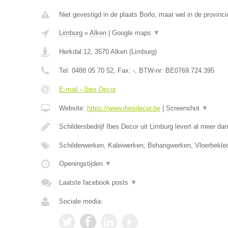
Niet gevestigd in de plaats Borlo, maar wel in de provinc
Limburg
»
Alken
|
Google maps
▼
Herkdal 12
,
3570
Alken
(
Limburg
)
Tel:
0488 05 70 52
, Fax:
-
, BTW-nr:
BE0769.724.395
E-mail › Ibes Decor
Website:
https://www.ibesdecor.be
|
Screenshot
▼
Schildersbedrijf Ibes Decor uit Limburg levert al meer da
Schilderwerken, Kaleiwerken, Behangwerken, Vloerbekle
Openingstijden
▼
Laatste facebook posts
▼
Sociale media: