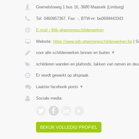
Gremelsloweg 1 bus 16
,
3680
Maaseik
(
Limburg
)
Tel:
0460957367
, Fax:
-
, BTW-nr:
be0699443343
E-mail › Wtk-algemeneschilderwerken
Website:
https://www.wtk-algemeneschilderwerken.be
|
S
voor alle schilderwerken binnen en buiten
▼
schilderen wanden en plafonds, lakken van ramen en deu
Er wordt gewerkt op afspraak.
Laatste facebook posts
▼
Sociale media:
BEKIJK VOLLEDIG PROFIEL