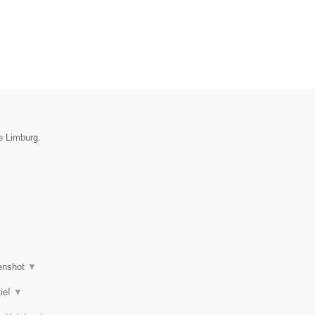
ie Limburg.
enshot
▼
tie!
▼