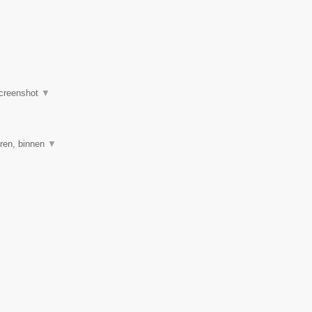
creenshot
▼
ren, binnen
▼