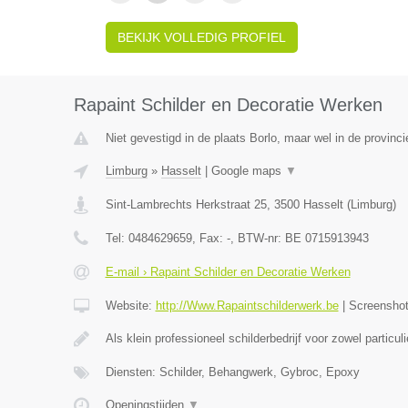
BEKIJK VOLLEDIG PROFIEL
Rapaint Schilder en Decoratie Werken
Niet gevestigd in de plaats Borlo, maar wel in de provinc
Limburg
»
Hasselt
|
Google maps
▼
Sint-Lambrechts Herkstraat 25
,
3500
Hasselt
(
Limburg
)
Tel:
0484629659
, Fax:
-
, BTW-nr:
BE 0715913943
E-mail › Rapaint Schilder en Decoratie Werken
Website:
http://Www.Rapaintschilderwerk.be
|
Screensho
Als klein professioneel schilderbedrijf voor zowel particul
Diensten: Schilder, Behangwerk, Gybroc, Epoxy
Openingstijden
▼