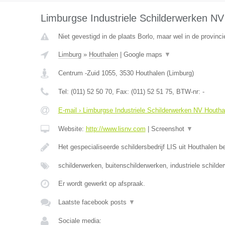
Limburgse Industriele Schilderwerken NV
Niet gevestigd in de plaats Borlo, maar wel in de provinc
Limburg
»
Houthalen
|
Google maps
▼
Centrum -Zuid 1055
,
3530
Houthalen
(
Limburg
)
Tel:
(011) 52 50 70
, Fax:
(011) 52 51 75
, BTW-nr:
-
E-mail › Limburgse Industriele Schilderwerken NV Houtha
Website:
http://www.lisnv.com
|
Screenshot
▼
Het gespecialiseerde schildersbedrijf LIS uit Houthalen b
schilderwerken, buitenschilderwerken, industriele schilde
Er wordt gewerkt op afspraak.
Laatste facebook posts
▼
Sociale media: