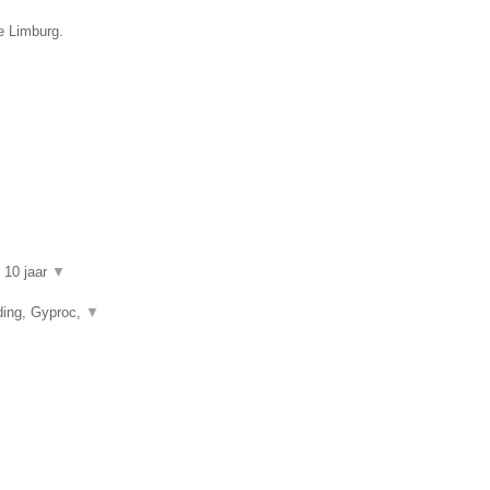
ie Limburg.
n 10 jaar
▼
ding, Gyproc,
▼