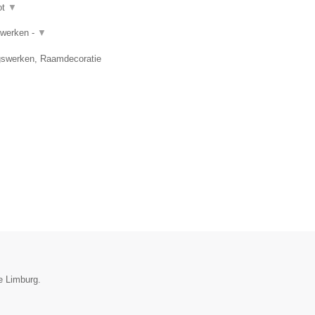
ot
▼
rwerken -
▼
gswerken, Raamdecoratie
ie Limburg.