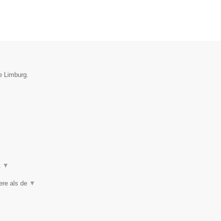
ie Limburg.
t
▼
iere als de
▼