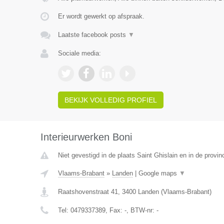
Er wordt gewerkt op afspraak.
Laatste facebook posts
▼
Sociale media:
BEKIJK VOLLEDIG PROFIEL
Interieurwerken Boni
Niet gevestigd in de plaats Saint Ghislain en in de prov
Vlaams-Brabant
»
Landen
|
Google maps
▼
Raatshovenstraat 41
,
3400
Landen
(
Vlaams-Brabant
)
Tel:
0479337389
, Fax:
-
, BTW-nr:
-