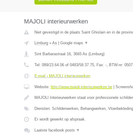
MAJOLI interieurwerken
Niet gevestigd in de plaats Saint Ghislain en in de prov
Limburg
»
As
|
Google maps
▼
Sint Barbarastraat 16
,
3665
As
(
Limburg
)
Tel:
089/23.64.06 of 0483/58.37.75
, Fax:
-
, BTW-nr:
0507
E-mail › MAJOLI interieurwerken
Website:
http://www.majoli-interieurwerken.be
|
Screensh
MAJOLI Interieurwerken staat voor professionele schilde
Diensten: Schilderwerken, Behangwerken, Vloerbekledin
Er wordt gewerkt op afspraak.
Laatste facebook posts
▼