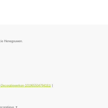
incie Henegouwen.
er-Decoratiewerken-101965504794161/
|
Decoratieve
▼