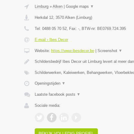
Limburg
»
Alken
|
Google maps
▼
Herkdal 12
,
3570
Alken
(
Limburg
)
Tel:
0488 05 70 52
, Fax:
-
, BTW-nr:
BE0769.724.395
E-mail › Ibes Decor
Website:
https://www.ibesdecor.be
|
Screenshot
▼
Schildersbedrijf Ibes Decor uit Limburg levert al meer da
Schilderwerken, Kaleiwerken, Behangwerken, Vloerbekle
Openingstijden
▼
Laatste facebook posts
▼
Sociale media:
BEKIJK VOLLEDIG PROFIEL