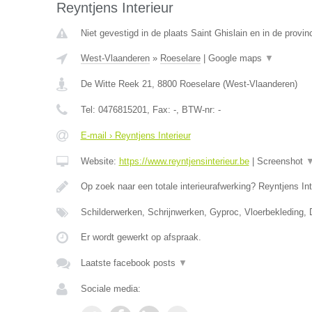
Reyntjens Interieur
Niet gevestigd in de plaats Saint Ghislain en in de prov
West-Vlaanderen
»
Roeselare
|
Google maps
▼
De Witte Reek 21
,
8800
Roeselare
(
West-Vlaanderen
)
Tel:
0476815201
, Fax:
-
, BTW-nr:
-
E-mail › Reyntjens Interieur
Website:
https://www.reyntjensinterieur.be
|
Screenshot
Op zoek naar een totale interieurafwerking? Reyntjens Int
Schilderwerken, Schrijnwerken, Gyproc, Vloerbekleding,
Er wordt gewerkt op afspraak.
Laatste facebook posts
▼
Sociale media: