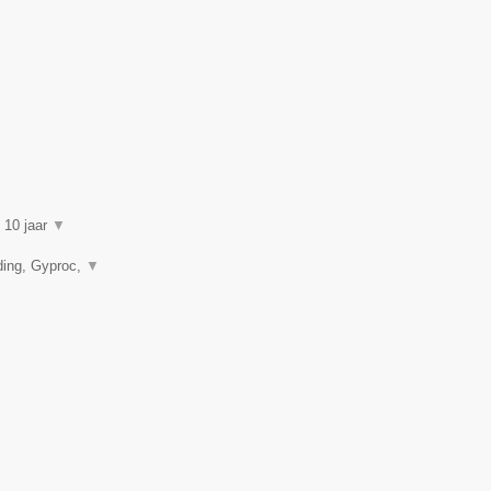
n 10 jaar
▼
ding, Gyproc,
▼