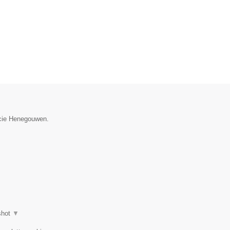
incie Henegouwen.
shot
▼