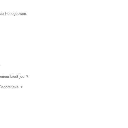
incie Henegouwen.
▼
erieur biedt jou
▼
 Decoratieve
▼