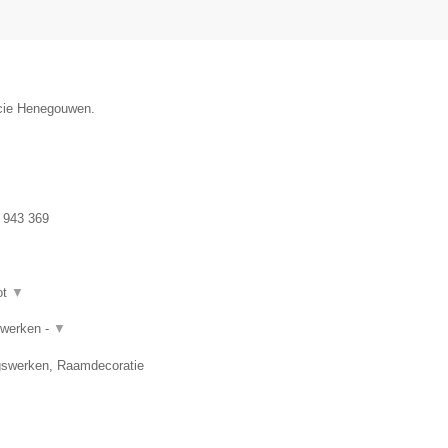
incie Henegouwen.
 943 369
ot
▼
rwerken -
▼
gswerken, Raamdecoratie