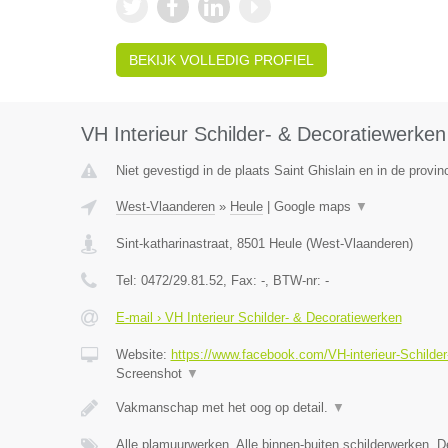
BEKIJK VOLLEDIG PROFIEL
VH Interieur Schilder- & Decoratiewerken
Niet gevestigd in de plaats Saint Ghislain en in de prov
West-Vlaanderen
»
Heule
|
Google maps
▼
Sint-katharinastraat
,
8501
Heule
(
West-Vlaanderen
)
Tel:
0472/29.81.52
, Fax:
-
, BTW-nr:
-
E-mail › VH Interieur Schilder- & Decoratiewerken
Website:
https://www.facebook.com/VH-interieur-Schild
Screenshot
▼
Vakmanschap met het oog op detail.
▼
Alle plamuurwerken, Alle binnen-buiten schilderwerken, 