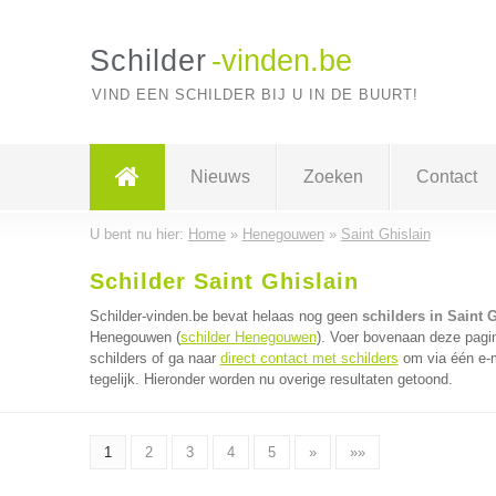
Schilder
-vinden.be
VIND EEN SCHILDER BIJ U IN DE BUURT!
Nieuws
Zoeken
Contact
U bent nu hier:
Home
»
Henegouwen
»
Saint Ghislain
Schilder Saint Ghislain
Schilder-vinden.be bevat helaas nog geen
schilders in Saint 
Henegouwen (
schilder Henegouwen
). Voer bovenaan deze pagin
schilders of ga naar
direct contact met schilders
om via één e-m
tegelijk. Hieronder worden nu overige resultaten getoond.
1
2
3
4
5
»
»»