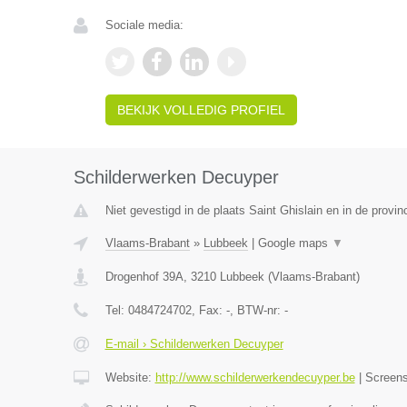
Sociale media:
BEKIJK VOLLEDIG PROFIEL
Schilderwerken Decuyper
Niet gevestigd in de plaats Saint Ghislain en in de prov
Vlaams-Brabant
»
Lubbeek
|
Google maps
▼
Drogenhof 39A
,
3210
Lubbeek
(
Vlaams-Brabant
)
Tel:
0484724702
, Fax:
-
, BTW-nr:
-
E-mail › Schilderwerken Decuyper
Website:
http://www.schilderwerkendecuyper.be
|
Screen