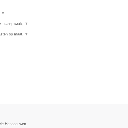
t
▼
k, schrijnwerk,
▼
Kasten op maat,
▼
incie Henegouwen.