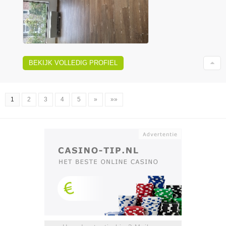
BEKIJK VOLLEDIG PROFIEL
1
2
3
4
5
»
»»