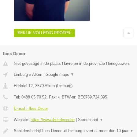
BEKIJK VOLLEDIG PROFIEL
Ibes Decor
Niet gevestigd in de plaats Havre en in de provincie Henegouwen.
Limburg
»
Alken
|
Google maps
▼
Herkdal 12
,
3570
Alken
(
Limburg
)
Tel:
0488 05 70 52
, Fax:
-
, BTW-nr:
BE0769.724.395
E-mail › Ibes Decor
Website:
https://www.ibesdecor.be
|
Screenshot
▼
Schildersbedrijf Ibes Decor uit Limburg levert al meer dan 10 jaar
▼