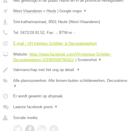
Niet gevestigd in de plaats Havre en in de provincie Henegouwen.
West-Vlaanderen
»
Heule
|
Google maps
▼
Sint-katharinastraat
,
8501
Heule
(
West-Vlaanderen
)
Tel:
0472/29.81.52
, Fax:
-
, BTW-nr:
-
E-mail › VH Interieur Schilder- & Decoratiewerken
Website:
https://www.facebook.com/VH-interieur-Schilder-
Decoratiewerken-101965504794161/
|
Screenshot
▼
Vakmanschap met het oog op detail.
▼
Alle plamuurwerken, Alle binnen-buiten schilderwerken, Decoratieve
▼
Er wordt gewerkt op afspraak.
Laatste facebook posts
▼
Sociale media: