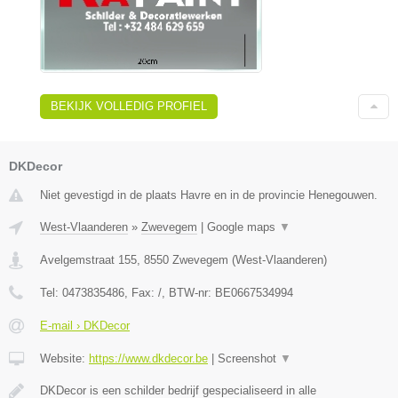
BEKIJK VOLLEDIG PROFIEL
DKDecor
Niet gevestigd in de plaats Havre en in de provincie Henegouwen.
West-Vlaanderen
»
Zwevegem
|
Google maps
▼
Avelgemstraat 155
,
8550
Zwevegem
(
West-Vlaanderen
)
Tel:
0473835486
, Fax:
/
, BTW-nr:
BE0667534994
E-mail › DKDecor
Website:
https://www.dkdecor.be
|
Screenshot
▼
DKDecor is een schilder bedrijf gespecialiseerd in alle