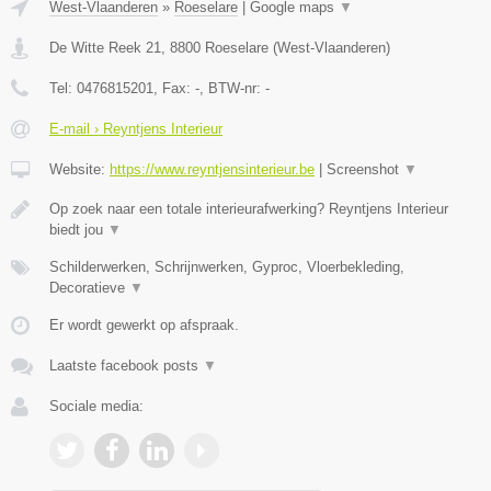
West-Vlaanderen
»
Roeselare
|
Google maps
▼
De Witte Reek 21
,
8800
Roeselare
(
West-Vlaanderen
)
Tel:
0476815201
, Fax:
-
, BTW-nr:
-
E-mail › Reyntjens Interieur
Website:
https://www.reyntjensinterieur.be
|
Screenshot
▼
Op zoek naar een totale interieurafwerking? Reyntjens Interieur
biedt jou
▼
Schilderwerken, Schrijnwerken, Gyproc, Vloerbekleding,
Decoratieve
▼
Er wordt gewerkt op afspraak.
Laatste facebook posts
▼
Sociale media: