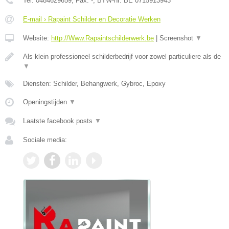
Tel:
0484629659
, Fax:
-
, BTW-nr:
BE 0715913943
E-mail › Rapaint Schilder en Decoratie Werken
Website:
http://Www.Rapaintschilderwerk.be
|
Screenshot
▼
Als klein professioneel schilderbedrijf voor zowel particuliere als de
▼
Diensten: Schilder, Behangwerk, Gybroc, Epoxy
Openingstijden
▼
Laatste facebook posts
▼
Sociale media: