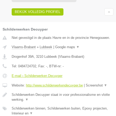
BEKIJK VOLLEDIG PROFIEL
Schilderwerken Decuyper
Niet gevestigd in de plaats Havre en in de provincie Henegouwen.
Vlaams-Brabant
»
Lubbeek
|
Google maps
▼
Drogenhof 39A
,
3210
Lubbeek
(
Vlaams-Brabant
)
Tel:
0484724702
, Fax:
-
, BTW-nr:
-
E-mail › Schilderwerken Decuyper
Website:
http://www.schilderwerkendecuyper.be
|
Screenshot
▼
Schilderwerken Decuyper staat in voor professionalisme en vlotte
werking.
▼
Schilderwerken binnen, Schilderwerken buiten, Epoxy projecten,
Interieur en
▼