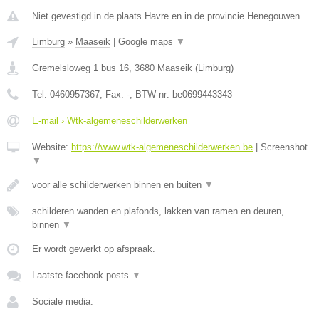
Niet gevestigd in de plaats Havre en in de provincie Henegouwen.
Limburg
»
Maaseik
|
Google maps
▼
Gremelsloweg 1 bus 16
,
3680
Maaseik
(
Limburg
)
Tel:
0460957367
, Fax:
-
, BTW-nr:
be0699443343
E-mail › Wtk-algemeneschilderwerken
Website:
https://www.wtk-algemeneschilderwerken.be
|
Screenshot
▼
voor alle schilderwerken binnen en buiten
▼
schilderen wanden en plafonds, lakken van ramen en deuren,
binnen
▼
Er wordt gewerkt op afspraak.
Laatste facebook posts
▼
Sociale media: