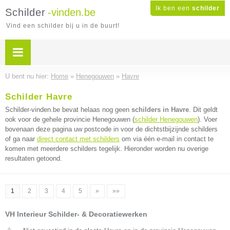
Ik ben een
schilder
Schilder
-vinden.be
Vind een schilder bij u in de buurt!
U bent nu hier:
Home
»
Henegouwen
»
Havre
Schilder Havre
Schilder-vinden.be bevat helaas nog geen
schilders in Havre
. Dit geldt
ook voor de gehele provincie Henegouwen (
schilder Henegouwen
). Voer
bovenaan deze pagina uw postcode in voor de dichtstbijzijnde schilders
of ga naar
direct contact met schilders
om via één e-mail in contact te
komen met meerdere schilders tegelijk. Hieronder worden nu overige
resultaten getoond.
1
2
3
4
5
»
»»
VH Interieur Schilder- & Decoratiewerken