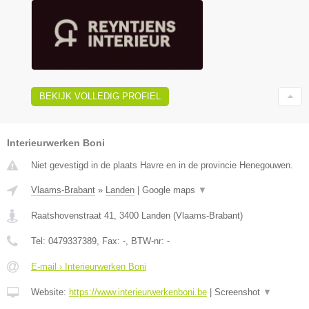
BEKIJK VOLLEDIG PROFIEL
Interieurwerken Boni
Niet gevestigd in de plaats Havre en in de provincie Henegouwen.
Vlaams-Brabant
»
Landen
|
Google maps
▼
Raatshovenstraat 41
,
3400
Landen
(
Vlaams-Brabant
)
Tel:
0479337389
, Fax:
-
, BTW-nr:
-
E-mail › Interieurwerken Boni
Website:
https://www.interieurwerkenboni.be
|
Screenshot
▼