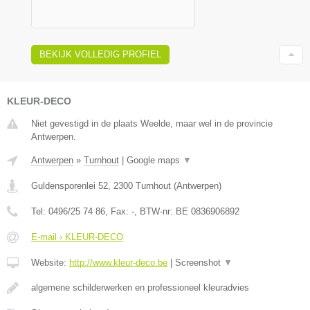
BEKIJK VOLLEDIG PROFIEL
KLEUR-DECO
Niet gevestigd in de plaats Weelde, maar wel in de provincie
Antwerpen.
Antwerpen
»
Turnhout
|
Google maps
▼
Guldensporenlei 52
,
2300
Turnhout
(
Antwerpen
)
Tel:
0496/25 74 86
, Fax:
-
, BTW-nr:
BE 0836906892
E-mail › KLEUR-DECO
Website:
http://www.kleur-deco.be
|
Screenshot
▼
algemene schilderwerken en professioneel kleuradvies