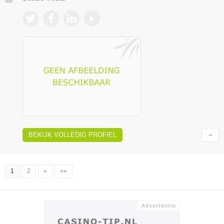
BEKIJK VOLLEDIG PROFIEL
1
2
»
»»