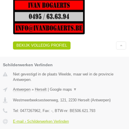
BEKIJK VOLLEDIG PROFIEL
Schilderwerken Verlinden
Niet gevestigd in de plaats Weelde, maar wel in de provincie
Antwerpen.
Antwerpen
»
Herselt
|
Google maps
▼
Westmeerbeeksesteenweg, 121
,
2230
Herselt
(
Antwerpen
)
Tel:
0477267962
, Fax:
-
, BTW-nr:
BE506.621.793
E-mail › Schilderwerken Verlinden