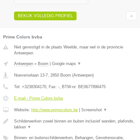
BEKIJK VOLLEDIG PROFIEL
Prime Colors bvba
Niet gevestigd in de plaats Weelde, maar wel in de provincie
Antwerpen.
Antwerpen
»
Boom
|
Google maps
▼
Noeverselaan 13-7
,
2850
Boom
(
Antwerpen
)
Tel:
+3238304170
, Fax:
-
, BTW-nr:
BE0677896475
E-mail › Prime Colors bvba
Website:
http://www.primecolors.be
|
Screenshot
▼
Schilderwerken zowel binnen en buiten inclusief wanden, plafonds,
lakken
▼
Binnen- en buitenschilderwerken, Behangen, Gevelrenovatie,