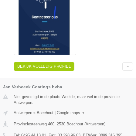
BEKIJK VOLLEDIG PROFIEL
Jan Verbeeck Coatings bvba
Niet gevestigd in de plaats Weelde, maar wel in de provincie
Antwerpen.
Antwerpen
»
Boechout
|
Google maps
▼
Provinciesteenweg 460
,
2530
Boechout
(
Antwerpen
)
Tel:
0495 44 13 01
, Fax:
03 298 96 03
, BTW-nr:
0899 316 395