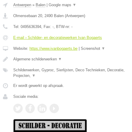
Antwerpen
»
Balen
|
Google maps
▼
Olmensebaan 20
,
2490
Balen
(
Antwerpen
)
Tel:
0495636394
, Fax:
-
, BTW-nr:
-
E-mail › Schilder- en decoratiewerken Ivan Bogaerts
Website:
https://www.ivanbogaerts.be
|
Screenshot
▼
Algemene schilderwerken
▼
Schilderwerken, Gyproc, Sierlijsten, Deco Technieken, Decoratie,
Projecten,
▼
Er wordt gewerkt op afspraak.
Sociale media: