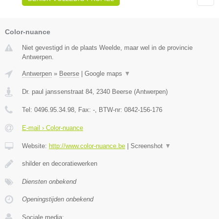
Color-nuance
Niet gevestigd in de plaats Weelde, maar wel in de provincie
Antwerpen.
Antwerpen
»
Beerse
|
Google maps
▼
Dr. paul janssenstraat 84
,
2340
Beerse
(
Antwerpen
)
Tel:
0496.95.34.98
, Fax:
-
, BTW-nr:
0842-156-176
E-mail › Color-nuance
Website:
http://www.color-nuance.be
|
Screenshot
▼
shilder en decoratiewerken
Diensten onbekend
Openingstijden onbekend
Sociale media: