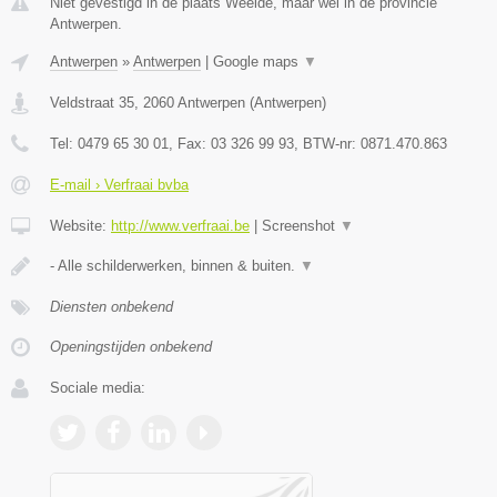
Niet gevestigd in de plaats Weelde, maar wel in de provincie
Antwerpen.
Antwerpen
»
Antwerpen
|
Google maps
▼
Veldstraat 35
,
2060
Antwerpen
(
Antwerpen
)
Tel:
0479 65 30 01
, Fax:
03 326 99 93
, BTW-nr:
0871.470.863
E-mail › Verfraai bvba
Website:
http://www.verfraai.be
|
Screenshot
▼
- Alle schilderwerken, binnen & buiten.
▼
Diensten onbekend
Openingstijden onbekend
Sociale media: