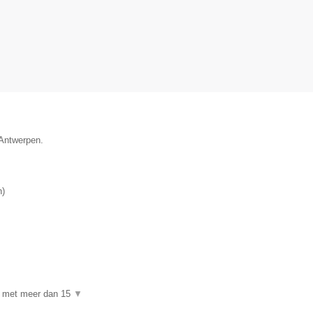
 Antwerpen.
n
)
f met meer dan 15
▼