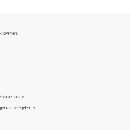
 Antwerpen.
childeren van
▼
 gyoroc, betegelen,
▼