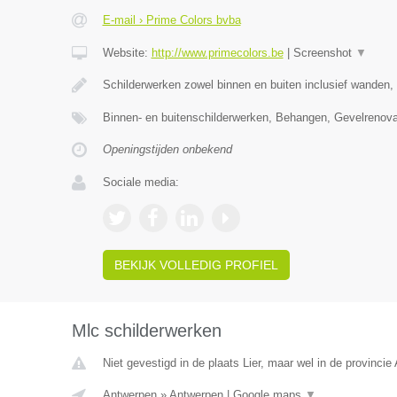
E-mail › Prime Colors bvba
Website:
http://www.primecolors.be
|
Screenshot
▼
Schilderwerken zowel binnen en buiten inclusief wanden,
Binnen- en buitenschilderwerken, Behangen, Gevelrenova
Openingstijden onbekend
Sociale media:
BEKIJK VOLLEDIG PROFIEL
Mlc schilderwerken
Niet gevestigd in de plaats Lier, maar wel in de provincie
Antwerpen
»
Antwerpen
|
Google maps
▼