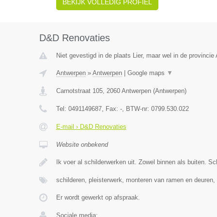
BEKIJK VOLLEDIG PROFIEL
D&D Renovaties
Niet gevestigd in de plaats Lier, maar wel in de provincie
Antwerpen
»
Antwerpen
|
Google maps
▼
Carnotstraat 105
,
2060
Antwerpen
(
Antwerpen
)
Tel:
0491149687
, Fax:
-
, BTW-nr:
0799.530.022
E-mail › D&D Renovaties
Website onbekend
Ik voer al schilderwerken uit. Zowel binnen als buiten. S
schilderen, pleisterwerk, monteren van ramen en deuren,
Er wordt gewerkt op afspraak.
Sociale media: