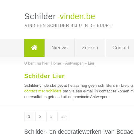
Schilder
-vinden.be
VIND EEN SCHILDER BIJ U IN DE BUURT!
Nieuws
Zoeken
Contact
U bent nu hier:
Home
»
Antwerpen
»
Lier
Schilder Lier
Schilder-vinden.be bevat helaas nog geen
schilders in Lier
. G
contact met schilders
om via één e-mail in contact te komen me
nu resultaten getoond uit de provincie Antwerpen.
1
2
»
»»
Schilder- en decoratiewerken Ivan Bogae