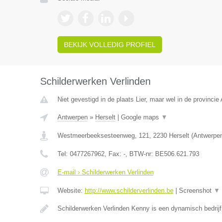
BEKIJK VOLLEDIG PROFIEL
Schilderwerken Verlinden
Niet gevestigd in de plaats Lier, maar wel in de provincie
Antwerpen
»
Herselt
|
Google maps
▼
Westmeerbeeksesteenweg, 121
,
2230
Herselt
(
Antwerpe
Tel:
0477267962
, Fax:
-
, BTW-nr:
BE506.621.793
E-mail › Schilderwerken Verlinden
Website:
http://www.schilderverlinden.be
|
Screenshot
▼
Schilderwerken Verlinden Kenny is een dynamisch bedrij