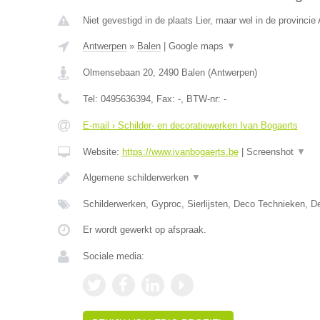
Niet gevestigd in de plaats Lier, maar wel in de provincie
Antwerpen
»
Balen
|
Google maps
▼
Olmensebaan 20
,
2490
Balen
(
Antwerpen
)
Tel:
0495636394
, Fax:
-
, BTW-nr:
-
E-mail › Schilder- en decoratiewerken Ivan Bogaerts
Website:
https://www.ivanbogaerts.be
|
Screenshot
▼
Algemene schilderwerken
▼
Schilderwerken, Gyproc, Sierlijsten, Deco Technieken, De
Er wordt gewerkt op afspraak.
Sociale media: