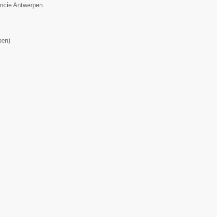
incie Antwerpen.
pen
)