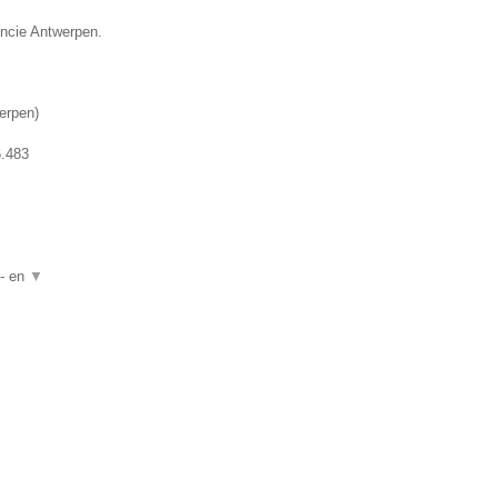
incie Antwerpen.
erpen
)
.483
n- en
▼