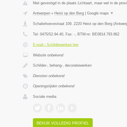
Niet gevestigd in de plaats Lichtaart, maar wel in de prov
Antwerpen
»
Heist op den Berg
|
Google maps
▼
Schaliehoevestraat 109
,
2220
Heist op den Berg
(
Antwer
Tel:
0475/52.94.40
, Fax:
-
, BTW-nr:
BE0814.793.862
E-mail › Schilderwerken lejo
Website onbekend
Schilder-, behang-, decoratiewerken
Diensten onbekend
Openingstijden onbekend
Sociale media:
BEKIJK VOLLEDIG PROFIEL