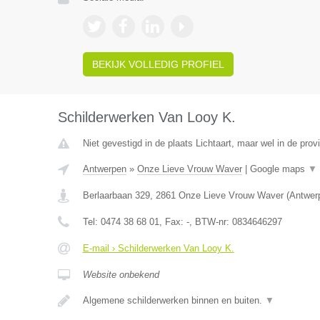
BEKIJK VOLLEDIG PROFIEL
Schilderwerken Van Looy K.
Niet gevestigd in de plaats Lichtaart, maar wel in de prov
Antwerpen
»
Onze Lieve Vrouw Waver
|
Google maps
▼
Berlaarbaan 329
,
2861
Onze Lieve Vrouw Waver
(
Antwer
Tel:
0474 38 68 01
, Fax:
-
, BTW-nr:
0834646297
E-mail › Schilderwerken Van Looy K.
Website onbekend
Algemene schilderwerken binnen en buiten.
▼