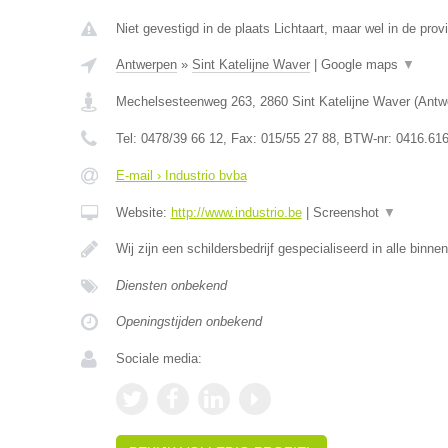
Niet gevestigd in de plaats Lichtaart, maar wel in de prov
Antwerpen
»
Sint Katelijne Waver
|
Google maps
▼
Mechelsesteenweg 263
,
2860
Sint Katelijne Waver
(
Antw
Tel:
0478/39 66 12
, Fax:
015/55 27 88
, BTW-nr:
0416.616
E-mail › Industrio bvba
Website:
http://www.industrio.be
|
Screenshot
▼
Wij zijn een schildersbedrijf gespecialiseerd in alle binne
Diensten onbekend
Openingstijden onbekend
Sociale media: