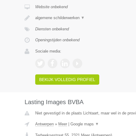
Website onbekend
algemene schilderwerken
▼
Diensten onbekend
Openingstijden onbekend
Sociale media:
BEKIJK VOLLEDIG PROFIEL
Lasting Images BVBA
Niet gevestigd in de plaats Lichtaart, maar wel in de prov
Antwerpen
»
Meer
|
Google maps
▼
Terbeeksestraat 55
,
2321
Meer
(
Antwerpen
)