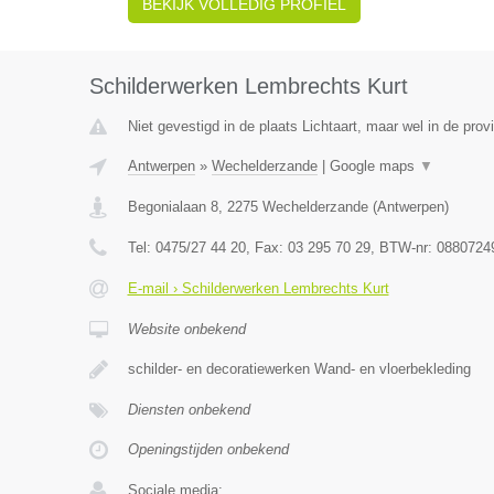
BEKIJK VOLLEDIG PROFIEL
Schilderwerken Lembrechts Kurt
Niet gevestigd in de plaats Lichtaart, maar wel in de prov
Antwerpen
»
Wechelderzande
|
Google maps
▼
Begonialaan 8
,
2275
Wechelderzande
(
Antwerpen
)
Tel:
0475/27 44 20
, Fax:
03 295 70 29
, BTW-nr:
0880724
E-mail › Schilderwerken Lembrechts Kurt
Website onbekend
schilder- en decoratiewerken Wand- en vloerbekleding
Diensten onbekend
Openingstijden onbekend
Sociale media: