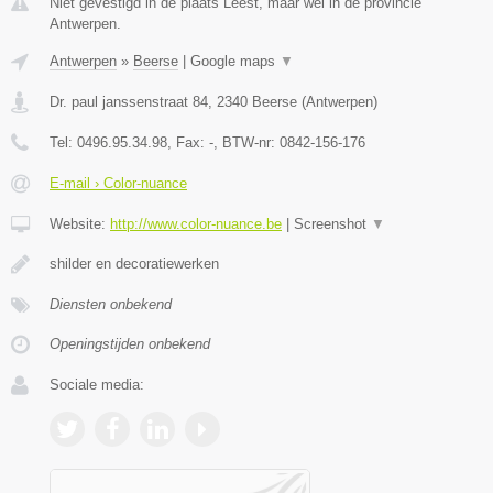
Niet gevestigd in de plaats Leest, maar wel in de provincie
Antwerpen.
Antwerpen
»
Beerse
|
Google maps
▼
Dr. paul janssenstraat 84
,
2340
Beerse
(
Antwerpen
)
Tel:
0496.95.34.98
, Fax:
-
, BTW-nr:
0842-156-176
E-mail › Color-nuance
Website:
http://www.color-nuance.be
|
Screenshot
▼
shilder en decoratiewerken
Diensten onbekend
Openingstijden onbekend
Sociale media: