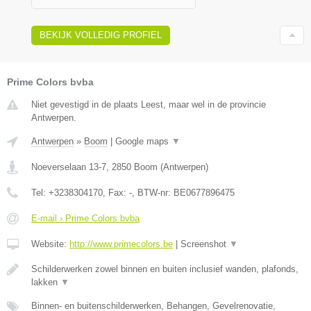
BEKIJK VOLLEDIG PROFIEL
Prime Colors bvba
Niet gevestigd in de plaats Leest, maar wel in de provincie
Antwerpen.
Antwerpen
»
Boom
|
Google maps
▼
Noeverselaan 13-7
,
2850
Boom
(
Antwerpen
)
Tel:
+3238304170
, Fax:
-
, BTW-nr:
BE0677896475
E-mail › Prime Colors bvba
Website:
http://www.primecolors.be
|
Screenshot
▼
Schilderwerken zowel binnen en buiten inclusief wanden, plafonds,
lakken
▼
Binnen- en buitenschilderwerken, Behangen, Gevelrenovatie,