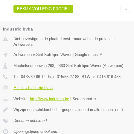
BEKIJK VOLLEDIG PROFIEL
Industrio bvba
Niet gevestigd in de plaats Leest, maar wel in de provincie
Antwerpen.
Antwerpen
»
Sint Katelijne Waver
|
Google maps
▼
Mechelsesteenweg 263
,
2860
Sint Katelijne Waver
(
Antwerpen
)
Tel:
0478/39 66 12
, Fax:
015/55 27 88
, BTW-nr:
0416.616.483
E-mail › Industrio bvba
Website:
http://www.industrio.be
|
Screenshot
▼
Wij zijn een schildersbedrijf gespecialiseerd in alle binnen- en
▼
Diensten onbekend
Openingstijden onbekend