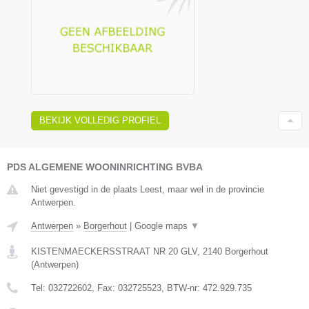
BEKIJK VOLLEDIG PROFIEL
PDS ALGEMENE WOONINRICHTING BVBA
Niet gevestigd in de plaats Leest, maar wel in de provincie
Antwerpen.
Antwerpen
»
Borgerhout
|
Google maps
▼
KISTENMAECKERSSTRAAT NR 20 GLV
,
2140
Borgerhout
(
Antwerpen
)
Tel:
032722602
, Fax:
032725523
, BTW-nr:
472.929.735