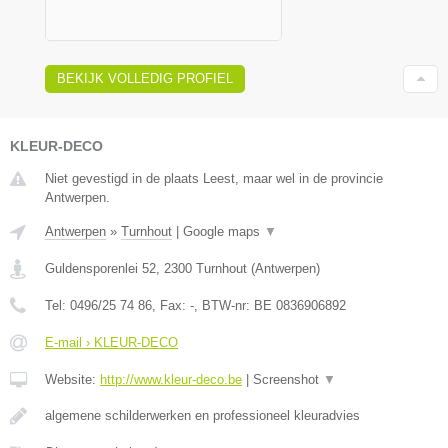
BEKIJK VOLLEDIG PROFIEL
KLEUR-DECO
Niet gevestigd in de plaats Leest, maar wel in de provincie
Antwerpen.
Antwerpen
»
Turnhout
|
Google maps
▼
Guldensporenlei 52
,
2300
Turnhout
(
Antwerpen
)
Tel:
0496/25 74 86
, Fax:
-
, BTW-nr:
BE 0836906892
E-mail › KLEUR-DECO
Website:
http://www.kleur-deco.be
|
Screenshot
▼
algemene schilderwerken en professioneel kleuradvies