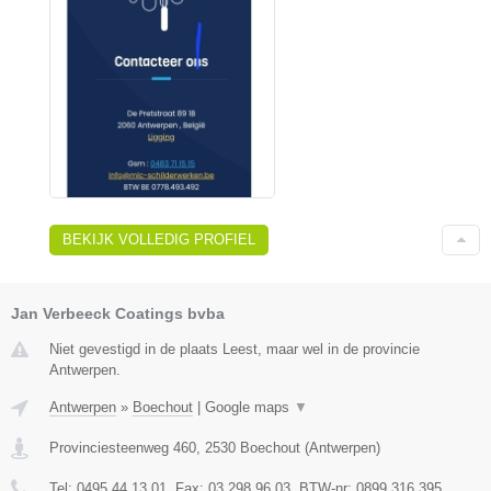
BEKIJK VOLLEDIG PROFIEL
Jan Verbeeck Coatings bvba
Niet gevestigd in de plaats Leest, maar wel in de provincie
Antwerpen.
Antwerpen
»
Boechout
|
Google maps
▼
Provinciesteenweg 460
,
2530
Boechout
(
Antwerpen
)
Tel:
0495 44 13 01
, Fax:
03 298 96 03
, BTW-nr:
0899 316 395