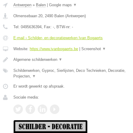
Antwerpen
»
Balen
|
Google maps
▼
Olmensebaan 20
,
2490
Balen
(
Antwerpen
)
Tel:
0495636394
, Fax:
-
, BTW-nr:
-
E-mail › Schilder- en decoratiewerken Ivan Bogaerts
Website:
https://www.ivanbogaerts.be
|
Screenshot
▼
Algemene schilderwerken
▼
Schilderwerken, Gyproc, Sierlijsten, Deco Technieken, Decoratie,
Projecten,
▼
Er wordt gewerkt op afspraak.
Sociale media: