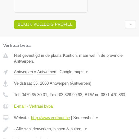
BEKIJK VOLLEDIG PROFIEL
Verfraai bvba
Niet gevestigd in de plaats Kontich, maar wel in de provincie
Antwerpen.
Antwerpen
»
Antwerpen
|
Google maps
▼
Veldstraat 35
,
2060
Antwerpen
(
Antwerpen
)
Tel:
0479 65 30 01
, Fax:
03 326 99 93
, BTW-nr:
0871.470.863
E-mail › Verfraai bvba
Website:
http://www.verfraai.be
|
Screenshot
▼
- Alle schilderwerken, binnen & buiten.
▼