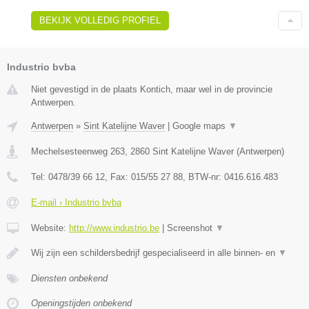
BEKIJK VOLLEDIG PROFIEL
Industrio bvba
Niet gevestigd in de plaats Kontich, maar wel in de provincie
Antwerpen.
Antwerpen
»
Sint Katelijne Waver
|
Google maps
▼
Mechelsesteenweg 263
,
2860
Sint Katelijne Waver
(
Antwerpen
)
Tel:
0478/39 66 12
, Fax:
015/55 27 88
, BTW-nr:
0416.616.483
E-mail › Industrio bvba
Website:
http://www.industrio.be
|
Screenshot
▼
Wij zijn een schildersbedrijf gespecialiseerd in alle binnen- en
▼
Diensten onbekend
Openingstijden onbekend