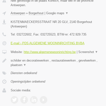
Niet gevestigd in de plaats Kontich, maar wel in de provincie
Antwerpen.
Antwerpen
»
Borgerhout
|
Google maps
▼
KISTENMAECKERSSTRAAT NR 20 GLV
,
2140
Borgerhout
(
Antwerpen
)
Tel:
032722602
, Fax:
032725523
, BTW-nr:
472.929.735
E-mail › PDS ALGEMENE WOONINRICHTING BVBA
Website:
http://www.algemenewooninrichting.be
|
Screenshot
▼
schilder en decoratiewerken , restauratiewerken , gevelwerken ,
plaatsen
▼
Diensten onbekend
Openingstijden onbekend
Sociale media: