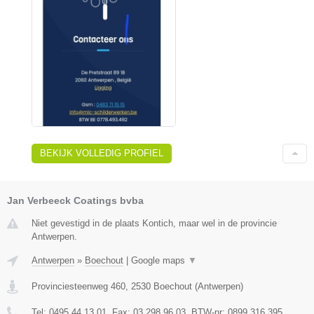
BEKIJK VOLLEDIG PROFIEL
Jan Verbeeck Coatings bvba
Niet gevestigd in de plaats Kontich, maar wel in de provincie
Antwerpen.
Antwerpen
»
Boechout
|
Google maps
▼
Provinciesteenweg 460
,
2530
Boechout
(
Antwerpen
)
Tel:
0495 44 13 01
, Fax:
03 298 96 03
, BTW-nr:
0899 316 395