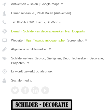
Antwerpen
»
Balen
|
Google maps
▼
Olmensebaan 20
,
2490
Balen
(
Antwerpen
)
Tel:
0495636394
, Fax:
-
, BTW-nr:
-
E-mail › Schilder- en decoratiewerken Ivan Bogaerts
Website:
https://www.ivanbogaerts.be
|
Screenshot
▼
Algemene schilderwerken
▼
Schilderwerken, Gyproc, Sierlijsten, Deco Technieken, Decoratie,
Projecten,
▼
Er wordt gewerkt op afspraak.
Sociale media: