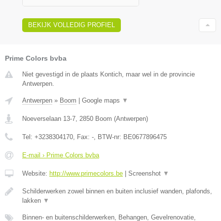
BEKIJK VOLLEDIG PROFIEL
Prime Colors bvba
Niet gevestigd in de plaats Kontich, maar wel in de provincie
Antwerpen.
Antwerpen
»
Boom
|
Google maps
▼
Noeverselaan 13-7
,
2850
Boom
(
Antwerpen
)
Tel:
+3238304170
, Fax:
-
, BTW-nr:
BE0677896475
E-mail › Prime Colors bvba
Website:
http://www.primecolors.be
|
Screenshot
▼
Schilderwerken zowel binnen en buiten inclusief wanden, plafonds,
lakken
▼
Binnen- en buitenschilderwerken, Behangen, Gevelrenovatie,