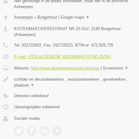
Niet gevestigd in de plaats Bonheiden, maar wel in de provincie
Antwerpen.
Antwerpen
»
Borgerhout
|
Google maps
▼
KISTENMAECKERSSTRAAT NR 20 GLV
,
2140
Borgerhout
(
Antwerpen
)
Tel:
032722602
, Fax:
032725523
, BTW-nr:
472.929.735
E-mail › PDS ALGEMENE WOONINRICHTING BVBA
Website:
http://www.algemenewooninrichting.be
|
Screenshot
▼
schilder en decoratiewerken , restauratiewerken , gevelwerken ,
plaatsen
▼
Diensten onbekend
Openingstijden onbekend
Sociale media: