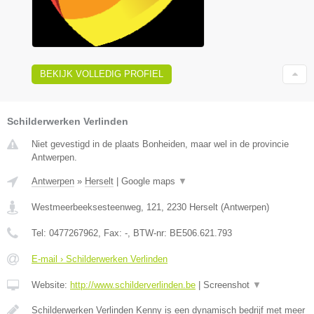
BEKIJK VOLLEDIG PROFIEL
Schilderwerken Verlinden
Niet gevestigd in de plaats Bonheiden, maar wel in de provincie
Antwerpen.
Antwerpen
»
Herselt
|
Google maps
▼
Westmeerbeeksesteenweg, 121
,
2230
Herselt
(
Antwerpen
)
Tel:
0477267962
, Fax:
-
, BTW-nr:
BE506.621.793
E-mail › Schilderwerken Verlinden
Website:
http://www.schilderverlinden.be
|
Screenshot
▼
Schilderwerken Verlinden Kenny is een dynamisch bedrijf met meer