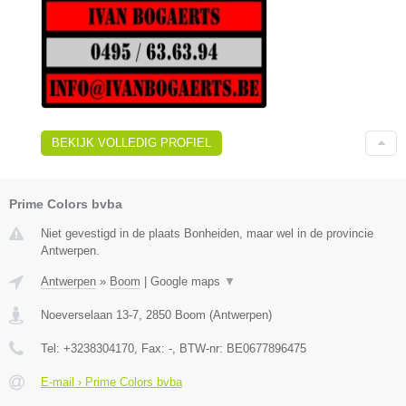
BEKIJK VOLLEDIG PROFIEL
Prime Colors bvba
Niet gevestigd in de plaats Bonheiden, maar wel in de provincie
Antwerpen.
Antwerpen
»
Boom
|
Google maps
▼
Noeverselaan 13-7
,
2850
Boom
(
Antwerpen
)
Tel:
+3238304170
, Fax:
-
, BTW-nr:
BE0677896475
E-mail › Prime Colors bvba