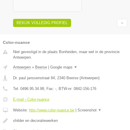
BEKIJK VOLLEDIG PROFIEL
Color-nuance
Niet gevestigd in de plaats Bonheiden, maar wel in de provincie
Antwerpen.
Antwerpen
»
Beerse
|
Google maps
▼
Dr. paul janssenstraat 84
,
2340
Beerse
(
Antwerpen
)
Tel:
0496.95.34.98
, Fax:
-
, BTW-nr:
0842-156-176
E-mail › Color-nuance
Website:
http://www.color-nuance.be
|
Screenshot
▼
shilder en decoratiewerken