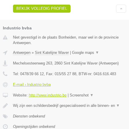
BEKIJK VOLLEDIG PROFIEL
Industrio bvba
Niet gevestigd in de plaats Bonheiden, maar wel in de provincie
Antwerpen.
Antwerpen
»
Sint Katelijne Waver
|
Google maps
▼
Mechelsesteenweg 263
,
2860
Sint Katelijne Waver
(
Antwerpen
)
Tel:
0478/39 66 12
, Fax:
015/55 27 88
, BTW-nr:
0416.616.483
E-mail › Industrio bvba
Website:
http://www.industrio.be
|
Screenshot
▼
Wij zijn een schildersbedrijf gespecialiseerd in alle binnen- en
▼
Diensten onbekend
Openingstijden onbekend