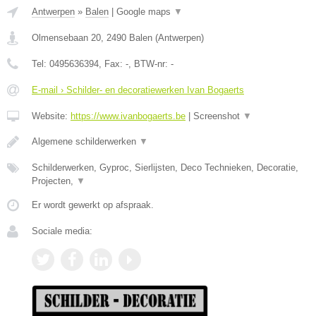
Antwerpen
»
Balen
|
Google maps
▼
Olmensebaan 20
,
2490
Balen
(
Antwerpen
)
Tel:
0495636394
, Fax:
-
, BTW-nr:
-
E-mail › Schilder- en decoratiewerken Ivan Bogaerts
Website:
https://www.ivanbogaerts.be
|
Screenshot
▼
Algemene schilderwerken
▼
Schilderwerken, Gyproc, Sierlijsten, Deco Technieken, Decoratie,
Projecten,
▼
Er wordt gewerkt op afspraak.
Sociale media: