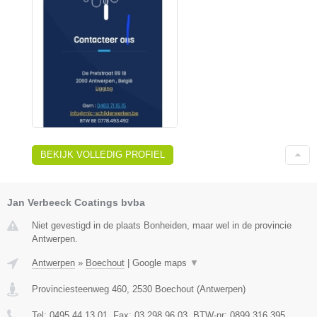
BEKIJK VOLLEDIG PROFIEL
Jan Verbeeck Coatings bvba
Niet gevestigd in de plaats Bonheiden, maar wel in de provincie
Antwerpen.
Antwerpen
»
Boechout
|
Google maps
▼
Provinciesteenweg 460
,
2530
Boechout
(
Antwerpen
)
Tel:
0495 44 13 01
, Fax:
03 298 96 03
, BTW-nr:
0899 316 395